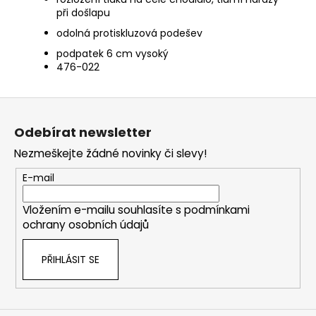
při došlapu
odolná protiskluzová podešev
podpatek 6 cm vysoký
476-022
Z
á
Odebírat newsletter
p
Nezmeškejte žádné novinky či slevy!
a
t
E-mail
í
Vložením e-mailu souhlasíte s
podmínkami
ochrany osobních údajů
PŘIHLÁSIT SE