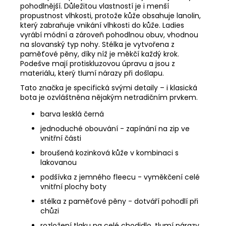
pohodlnější. Důležitou vlastností je i menší
propustnost vlhkosti, protože kůže obsahuje lanolin,
kter
ý
zabraňuje vnikání vlhkosti do kůže. Ladies
vyrábí módní a zároveň pohodlnou obuv, vhodnou
na slovanský typ nohy.
S
télk
a je vytvořena z
paměťové pěny,
díky
níž
je měkčí každý krok
.
Podešve mají protiskluzovou úpravu a jsou z
materiálu, který tlumí nárazy při došlapu.
Tato značka je specifická svými detaily – i klasická
bota je ozvláštněna nějakým netradičním prvkem
.
barva lesklá černá
jednoduché obouvání - zapínání na zip ve
vnitřní části
broušená kozinková kůže v kombinaci s
lakovanou
podšívka z jemného fleecu - vyměkčení celé
vnitřní plochy boty
stélka z paměťové pěny - dotváří pohodlí při
chůzi
rozložení tlaku na celé chodidlo, tlumí nárazy