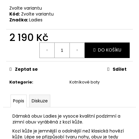
č
u
Zvolte variantu
j
Kód:
Zvolte variantu
Značka:
Ladies
e
m
2 190 Kč
e
Měrná
DO KOŠÍKU
cena:
PICCADILLY
DÁMSKÉ
POLOBOTKY
S017001-
Zeptat se
Sdílet
1
STARORŮŽOVÉ
Kategorie
:
Kotníkové boty
1
490
Kč
Popis
Diskuze
Dámská obuv Ladies je vysoce kvalitní podzimní a
zimní obuv vyráběná z kozí kůže.
Kozí kůže je jemnější a odolnější než klasická hovězí
kůže. Lépe se přizpůsobí tvaru nohy, obuv je tedy