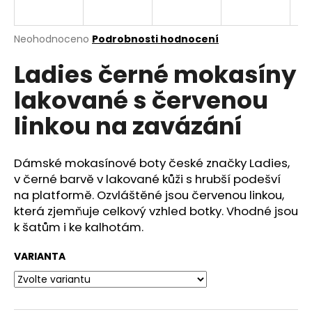
a
j
Průměrné
Neohodnoceno
Podrobnosti hodnocení
í
hodnocení
Ladies černé mokasíny
produktu
t
je
?
lakované s červenou
0,0
z
linkou na zavázání
5
hvězdiček.
Dámské mokasínové boty české značky Ladies,
HLEDAT
v černé barvě v lakované kůži s hrubší podešví
na platformě. Ozvláštěné jsou červenou linkou,
která zjemňuje celkový vzhled botky. Vhodné jsou
D
k šatům i ke kalhotám.
o
p
VARIANTA
o
r
u