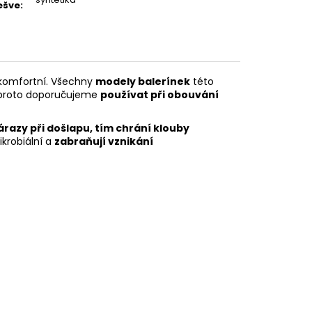
ešve
:
 komfortní. Všechny
modely balerínek
této
 proto doporučujeme
používat při obouvání
nárazy při došlapu, tím chrání klouby
ikrobiální a
zabraňují vznikání