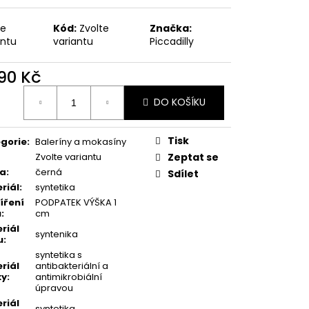
SKÉ PANTOFLE 274061-
te
Kód:
Zvolte
Značka:
antu
variantu
Piccadilly
 Kč
490 Kč
ná
DO KOŠÍKU
:
Tisk
gorie
:
Baleríny a mokasíny
Zvolte variantu
Zeptat se
va
:
černá
Sdílet
riál
:
syntetika
íření
PODPATEK VÝŠKA 1
u
:
cm
riál
syntenika
u
:
syntetika s
riál
antibakteriální a
ky
:
antimikrobiální
úpravou
riál
syntetika