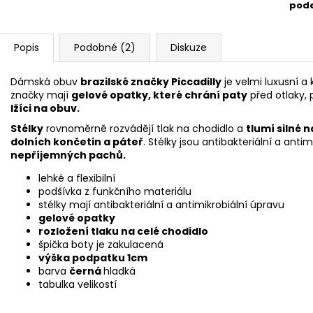
pod
Popis
Podobné (2)
Diskuze
Dámská obuv
brazilské značky Piccadilly
je velmi luxusní a
značky mají
gelové opatky, které chrání paty
před otlaky,
lžíci na obuv.
Stélky
rovnoměrně rozvádějí tlak na chodidlo a
tlumí silné 
dolních končetin a páteř
. Stélky jsou antibakteriální a antim
nepříjemných pachů.
lehké a flexibilní
podšívka z funkčního materiálu
stélky mají antibakteriální a antimikrobiální úpravu
gelové opatky
rozložení tlaku na celé chodidlo
špička boty je zakulacená
výška podpatku 1cm
barva
černá
hladká
tabulka velikostí