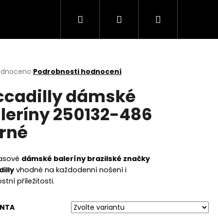
Hledat
Přihlášení
Nákupní
košík
rné
odnoceno
Podrobnosti hodnocení
cení
ccadilly dámské
ktu
leríny 250132-486
rné
ček.
asové
dámské baleríny brazilské značky
illy
vhodné na každodenní nošení i
stní příležitosti.
Následující
ANTA