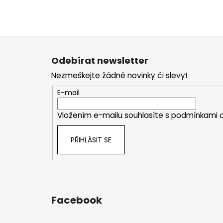
Z
á
Odebírat newsletter
p
Nezmeškejte žádné novinky či slevy!
a
t
E-mail
í
Vložením e-mailu souhlasíte s
podmínkami o
PŘIHLÁSIT SE
Facebook