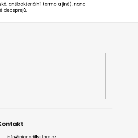
ské, antibakteriální, termo a jiné), nano
ě deosprejů.
Kontakt
info
@
piccadillystore.cz