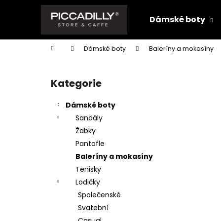
K
Přejít
na
o
Dámské boty
obsah
Zpět
Zpět
š
do
do
í
Domů
Dámské boty
Baleríny a mokasíny
k
obchodu
obchodu
P
o
Kategorie
Přeskočit
s
kategorie
t
Dámské boty
r
Sandály
a
Žabky
n
Pantofle
n
Baleríny a mokasíny
í
Tenisky
p
Lodičky
a
Společenské
n
Svatební
e
Casual