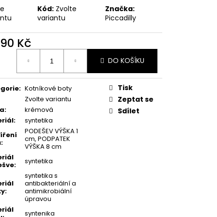
MSKÉ KOTNÍKOVÉ
te
Kód:
Zvolte
Značka:
-6 ČERNÉ
antu
variantu
Piccadilly
 Kč
990 Kč
ná
DO KOŠÍKU
:
Tisk
gorie
:
Kotníkové boty
Zvolte variantu
Zeptat se
va
:
krémová
Sdílet
riál
:
syntetika
PODEŠEV VÝŠKA 1
íření
cm, PODPATEK
u
:
VÝŠKA 8 cm
riál
syntetika
ešve
:
syntetika s
riál
antibakteriální a
ky
:
antimikrobiální
úpravou
riál
syntenika