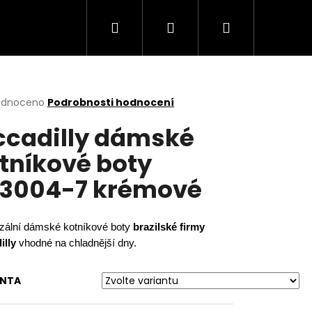
Hledat
Přihlášení
Nákupní
košík
rné
odnoceno
Podrobnosti hodnocení
cení
ccadilly dámské
ktu
tníkové boty
3004-7 krémové
ček.
zální dámské kotníkové boty
brazilské firmy
illy
vhodné na chladnější dny.
Následující
ANTA