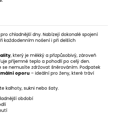
u
:
 pro chladnější dny. Nabízejí dokonalé spojení
při každodenním nošení i při delších
ality
, který je měkký a přizpůsobivý, zároveň
išťuje příjemné teplo a pohodlí po celý den.
že se nemusíte zdržovat šněrováním. Podpatek
timální oporu
– ideální pro ženy, které tráví
íte kalhoty, sukni nebo šaty.
ladnější období
dlí
butí