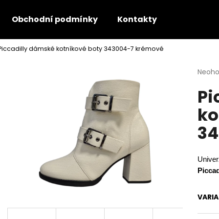
Obchodní podmínky
Kontakty
Piccadilly dámské kotníkové boty 343004-7 krémové
Co potřebujete najít?
Průmě
Neoh
hodno
Pi
produ
HLEDAT
je
ko
0,0
z
34
5
Doporučujeme
hvězdi
Univer
Piccad
VARI