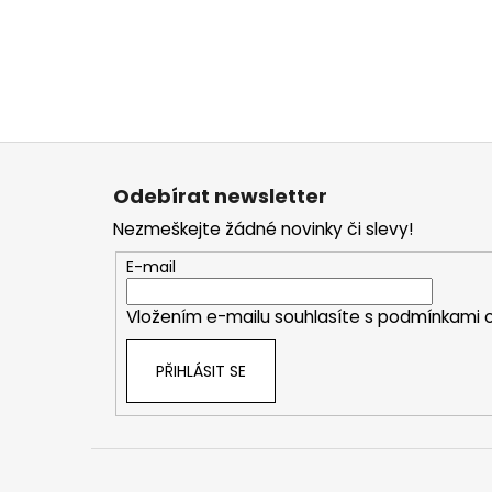
Z
á
Odebírat newsletter
p
Nezmeškejte žádné novinky či slevy!
a
t
E-mail
í
Vložením e-mailu souhlasíte s
podmínkami o
PŘIHLÁSIT SE