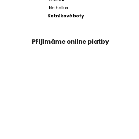
PICCADILLY DÁMSKÉ LODIČKY 160055-
l
147 KRÉMOVÉ
Na hallux
1 990 Kč
Kotníkové boty
Přijímáme online platby