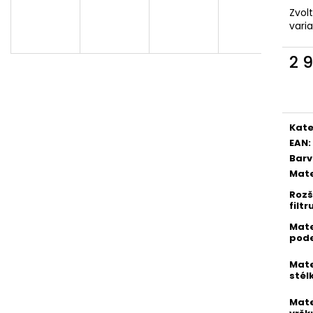
PICCADILLY DÁMSKÉ LODIČKY JOANETE
PICCADILLY DÁ
Zvol
739002-7 SVĚTLE HNĚDÉ
KOZAČKY 119013
vari
954 Kč
1 074 Kč
Původně:
1 590 Kč
Původně:
1 790
2 
Měr
cena
Kate
EAN
:
Bar
Mate
Rozš
filtr
Mate
pod
Mate
stél
Mate