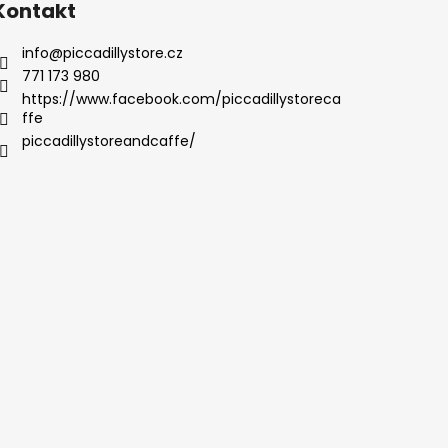
Kontakt
info
@
piccadillystore.cz
771 173 980
https://www.facebook.com/piccadillystoreca
ffe
piccadillystoreandcaffe/