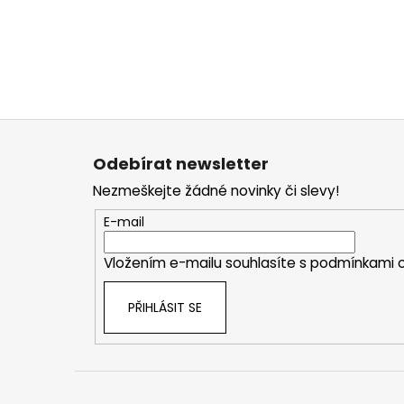
Z
á
Odebírat newsletter
p
Nezmeškejte žádné novinky či slevy!
a
t
E-mail
í
Vložením e-mailu souhlasíte s
podmínkami o
PŘIHLÁSIT SE