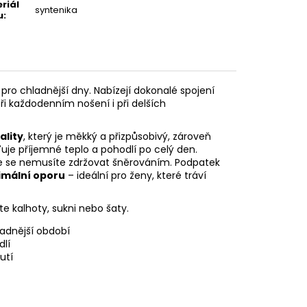
riál
syntenika
u
:
 pro chladnější dny. Nabízejí dokonalé spojení
při každodenním nošení i při delších
ality
, který je měkký a přizpůsobivý, zároveň
išťuje příjemné teplo a pohodlí po celý den.
že se nemusíte zdržovat šněrováním. Podpatek
timální oporu
– ideální pro ženy, které tráví
íte kalhoty, sukni nebo šaty.
adnější období
dlí
utí