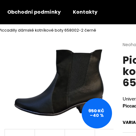
Obchodní podmínky
Kontakty
Piccadilly dámské kotníkové boty 658002-2 černé
Co potřebujete najít?
Průmě
Neoh
hodno
Pi
produ
HLEDAT
je
ko
0,0
z
65
5
Doporučujeme
hvězdi
Univer
Piccad
950 KČ
–40 %
VARI