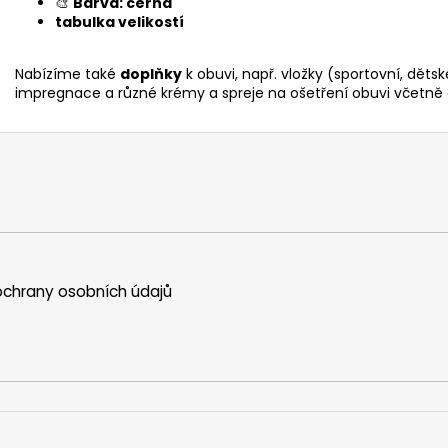
🎨
Barva: černá
tabulka velikostí
Nabízíme také
doplňky
k obuvi, např. vložky (sportovní, dětsk
impregnace a různé krémy a spreje na ošetření obuvi včetně 
chrany osobních údajů