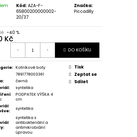
MSKÉ POLOBOTKY
adem
Kód:
AZA-F-
Značka:
ORŮŽOVÉ
)
65800200000002-
Piccadilly
20/37
Kč
–40 %
0 Kč
ná
DO KOŠÍKU
:
Tisk
gorie
:
Kotníkové boty
7891778003361
Zeptat se
va
:
černá
Sdílet
riál
:
syntetika
íření
PODPATEK VÝŠKA 4
u
:
cm
riál
syntetika
ešve
:
syntetika s
riál
antibakteriální a
ky
:
antimikrobiální
úpravou