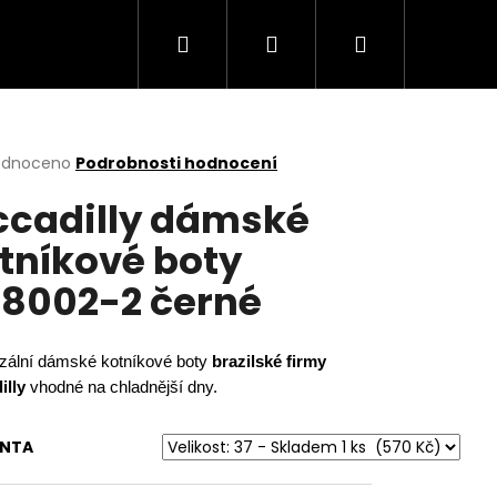
Hledat
Přihlášení
Nákupní
košík
rné
odnoceno
Podrobnosti hodnocení
cení
ccadilly dámské
ktu
tníkové boty
8002-2 černé
ček.
zální dámské kotníkové boty
brazilské firmy
illy
vhodné na chladnější dny.
Následující
ANTA