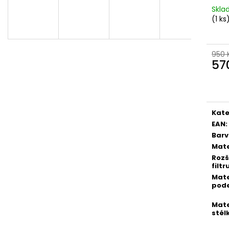
PICCADILLY DÁMSKÉ TENISKY SOFTSTEP
PICCADILLY DÁ
Skl
979033-2 TMAVĚ ŠEDÉ
S017001-1 STAR
(1 ks
1 990 Kč
1 490 Kč
950 
57
Měr
cena
Kate
EAN
:
Bar
Mate
Rozš
filtr
Mate
pod
Mate
stél