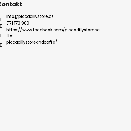
Kontakt
info
@
piccadillystore.cz
771 173 980
https://www.facebook.com/piccadillystoreca
ffe
piccadillystoreandcaffe/