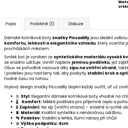
Mate
vršk
Popis
Podobné (1)
Diskuze
Dámské kotníkové boty
značky Piccadilly
jsou ideální volbou
komfortu, lehkosti a elegantního vzhledu
, který oceníte 
procházkách městem.
Svršek bot je vyroben ze
syntetického materiálu vysoké kv
se snadno udržuje. Uvnitř najdete
jemnou podšívku
, jež zaj
Obuv se pohodlně nazouvá díky
zipu na vnitřní straně
, tak
i podešev jsou navrženy tak, aby poskytly
stabilní krok a op
hodně času na nohou.
Stylový design značky Piccadilly doplní každý outfit, ať už zvol
👢
Styl:
Elegantní dámské kotníkové boty vhodné na chl
🌡️
Komfort:
Měkká podšívka pro příjemné teplo a poho
🔒
Zapínání:
Na zip (vnitřní strana) – snadné a rychlé ob
🧵
Materiál:
Kvalitní syntetika s nenáročnou údržbou
👣
Podešev:
Stabilní a lehká, tlumí nárazy při chůzi
🎀
Výška podpatku: 4cm