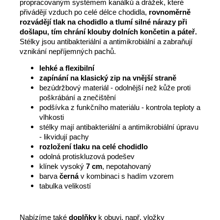
propracovaným systémem kanálků a drážek, které
přivádějí vzduch po celé délce chodidla,
rovnoměrně
rozvádějí tlak na chodidlo a tlumí silné nárazy při
došlapu, tím chrání klouby dolních končetin a páteř.
Stélky jsou antibakteriální a antimikrobiální a zabraňují
vznikání nepříjemných pachů.
lehké a flexibilní
zapínání na klasický zip na vnější straně
bezúdržbový materiál - odolnější než kůže proti
poškrábání a znečištění
podšívka z funkčního materiálu - kontrola teploty a
vlhkosti
stélky mají antibakteriální a antimikrobiální úpravu
- likvidují pachy
rozložení tlaku na celé chodidlo
odolná protiskluzová podešev
klínek vysoký
7 cm
, nepotahovaný
barva
černá
v kombinaci s hadím vzorem
tabulka velikostí
Nabízíme také
doplňky
k obuvi, např. vložky