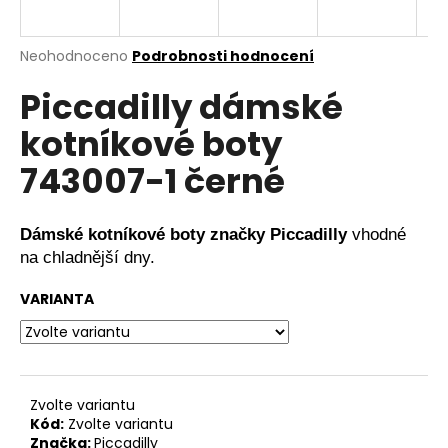
a
j
Průměrné
Neohodnoceno
Podrobnosti hodnocení
í
hodnocení
Piccadilly dámské
produktu
t
je
?
kotníkové boty
0,0
z
743007-1 černé
5
hvězdiček.
HLEDAT
Dámské kotníkové boty značky Piccadilly
vhodné
na chladnější dny.
VARIANTA
D
o
p
o
r
Zvolte variantu
Kód:
Zvolte variantu
u
Značka:
Piccadilly