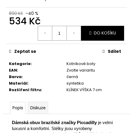
č
u
j
890 Kč
–40 %
534 Kč
e
m
Měrná
e
DO KOŠÍKU
cena:
PICCADILLY
Zeptat se
Sdílet
DÁMSKÉ
BALERÍNY
Kategorie
:
Kotníkové boty
109018-
EAN
:
Zvolte variantu
2
ČERNÉ
Barva
:
černá
Materiál
:
syntetika
605
Kč
Rozšíření filtru
:
KLÍNEK VÝŠKA 7 cm
Popis
Diskuze
Dámská obuv brazilské značky Piccadilly
je velmi
luxusní a komfortní. Stélky jsou vyrobeny