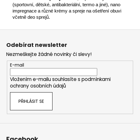
(sportovní, dětské, antibakteriální, termo a jiné), nano
impregnace a různé krémy a spreje na ošetření obuvi
včetně deo sprejů.
Z
á
Odebírat newsletter
p
Nezmeškejte žádné novinky či slevy!
a
t
E-mail
í
Vložením e-mailu souhlasíte s
podmínkami
ochrany osobních údajů
PŘIHLÁSIT SE
Facebook