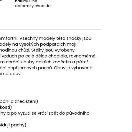
v
:
halluxy i jiné
deformity chodidel
 komfortní. Všechny modely této značky jsou
 Modely na vysokých podpatcích mají
hodlnou chůzi. Stélky jsou vyrobeny
 vzduch po celé délce chodidla, rovnoměrně
tím chrání klouby dolních končetin a páteř.
znikání nepříjemných pachů. Obuv je vybavená
ci na obuv.
bání a znečištění)
kosti)
y a po vyzutí se vrátí zpět do původního
kvidují pachy)