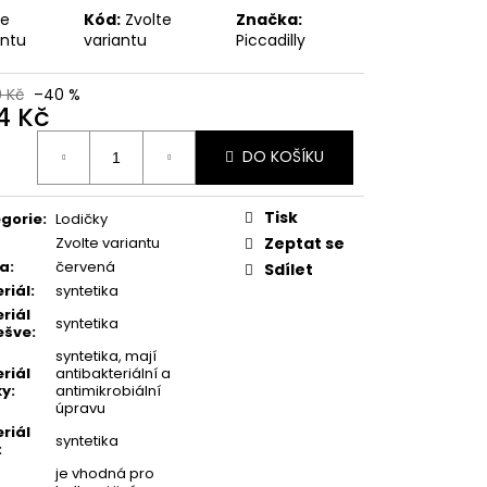
MSKÉ KOTNÍKOVÉ
te
Kód:
Zvolte
Značka:
-6 ČERNÉ
antu
variantu
Piccadilly
 Kč
0 Kč
–40 %
4 Kč
ná
DO KOŠÍKU
:
Tisk
gorie
:
Lodičky
Zvolte variantu
Zeptat se
va
:
červená
Sdílet
riál
:
syntetika
riál
syntetika
ešve
:
syntetika, mají
riál
antibakteriální a
ky
:
antimikrobiální
úpravu
riál
syntetika
:
je vhodná pro