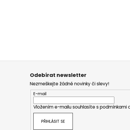
Z
á
Odebírat newsletter
p
Nezmeškejte žádné novinky či slevy!
a
t
E-mail
í
Vložením e-mailu souhlasíte s
podmínkami o
PŘIHLÁSIT SE