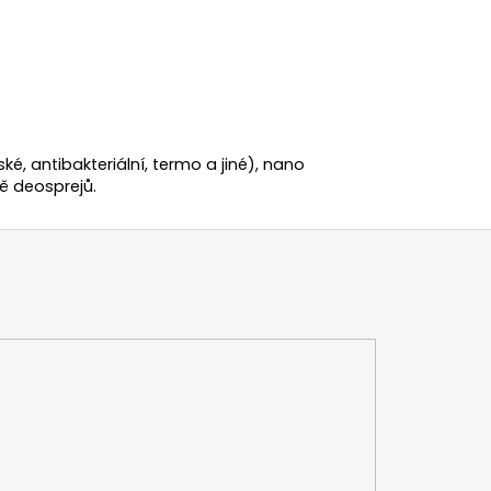
ské, antibakteriální, termo a jiné), nano
ě deosprejů.