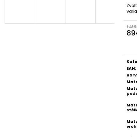
PICCADILLY DÁMSKÉ LODIČKY JOANETE
PICCADILLY DÁ
Zvol
739002-7 SVĚTLE HNĚDÉ
KOZAČKY 119013
vari
954 Kč
1 074 Kč
Původně:
1 590 Kč
Původně:
1 790
1 49
89
Měr
cena
Kate
EAN
:
Bar
Mate
Mate
pod
Mate
stél
Mate
vrch