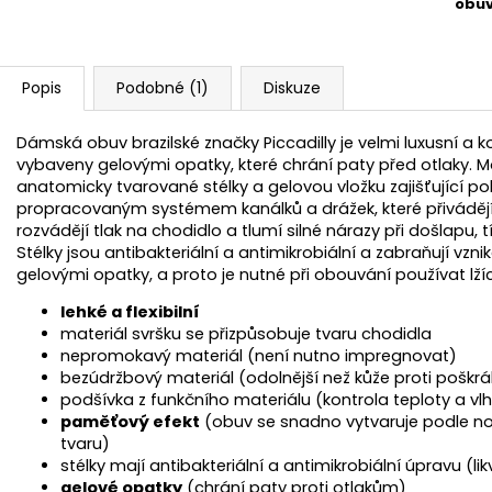
obu
Popis
Podobné (1)
Diskuze
Dámská obuv brazilské značky Piccadilly je velmi luxusní a
vybaveny gelovými opatky, které chrání paty před otlaky.
anatomicky tvarované stélky a gelovou vložku zajišťující po
propracovaným systémem kanálků a drážek, které přivádějí
rozvádějí tlak na chodidlo a tlumí silné nárazy při došlapu, 
Stélky jsou antibakteriální a antimikrobiální a zabraňují v
gelovými opatky, a proto je nutné při obouvání používat lží
lehké a flexibilní
materiál svršku se přizpůsobuje tvaru chodidla
nepromokavý materiál (není nutno impregnovat)
bezúdržbový materiál (odolnější než kůže proti poškrá
podšívka z funkčního materiálu (kontrola teploty a vlh
paměťový efekt
(obuv se snadno vytvaruje podle noh
tvaru)
stélky mají antibakteriální a antimikrobiální úpravu (li
gelové opatky
(chrání paty proti otlakům)