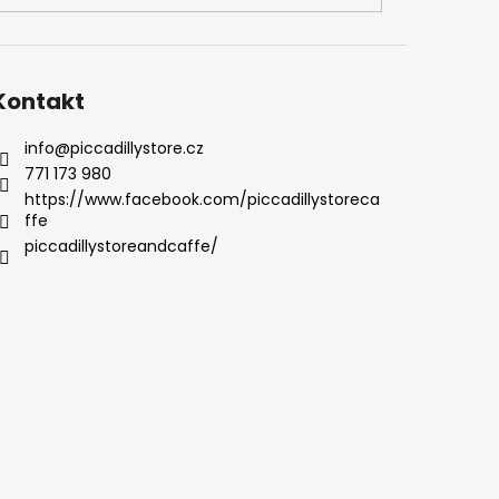
Kontakt
info
@
piccadillystore.cz
771 173 980
https://www.facebook.com/piccadillystoreca
ffe
piccadillystoreandcaffe/