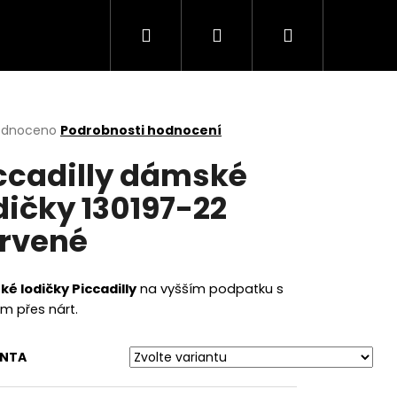
Hledat
Přihlášení
Nákupní
košík
rné
odnoceno
Podrobnosti hodnocení
cení
ccadilly dámské
ktu
dičky 130197-22
rvené
ček.
é lodičky Piccadilly
na vyšším podpatku s
m přes nárt.
Následující
ANTA