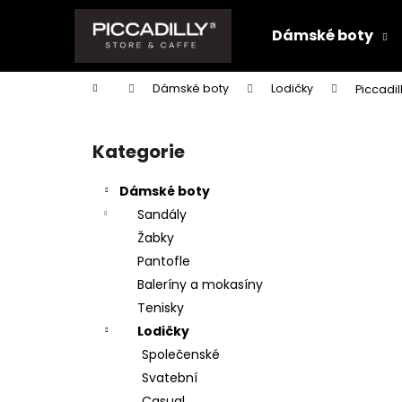
K
Přejít
na
o
Dámské boty
obsah
Zpět
Zpět
š
do
do
í
Domů
Dámské boty
Lodičky
Piccadi
k
obchodu
obchodu
P
o
Kategorie
Přeskočit
s
kategorie
t
Dámské boty
r
Sandály
a
Žabky
n
Pantofle
n
Baleríny a mokasíny
í
Tenisky
p
Lodičky
a
Společenské
n
Svatební
e
Casual