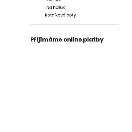
PICCADILLY DÁMSKÉ LODIČKY 160055-
l
147 KRÉMOVÉ
Na hallux
1 990 Kč
Kotníkové boty
Přijímáme online platby