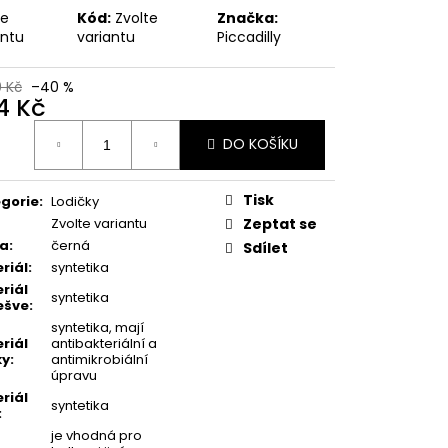
MSKÉ KOTNÍKOVÉ
te
Kód:
Zvolte
Značka:
-6 ČERNÉ
antu
variantu
Piccadilly
 Kč
0 Kč
–40 %
4 Kč
ná
DO KOŠÍKU
:
Tisk
gorie
:
Lodičky
Zvolte variantu
Zeptat se
va
:
černá
Sdílet
riál
:
syntetika
riál
syntetika
ešve
:
syntetika, mají
riál
antibakteriální a
ky
:
antimikrobiální
úpravu
riál
syntetika
:
je vhodná pro