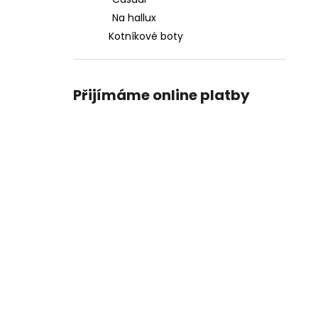
PICCADILLY DÁMSKÉ LODIČKY 160055-
l
147 KRÉMOVÉ
Na hallux
1 990 Kč
Kotníkové boty
Přijímáme online platby