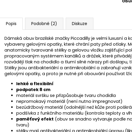
Obu
Popis
Podobné (2)
Diskuze
Dámská obuv brazilské značky Piccadilly je velmi luxusní a
vybaveny gelovými opatky, které chrání paty před otlaky.
anatomicky tvarované stélky a gelovou vložku zajišťující po
propracovaným systémem kanálků a drážek, které přivádějí
rozvádějí tlak na chodidlo a tlumí silné nárazy při došlapu, 
Stélky jsou antibakteriální a antimikrobiální a zabraňují v
gelovými opatky, a proto je nutné při obouvání používat lží
lehké a flexibilní
podpatek 8 cm
materiál svršku se přizpůsobuje tvaru chodidla
nepromokavý materiál (není nutno impregnovat)
bezúdržbový materiál (odolnější než kůže proti poškrá
podšívka z funkčního materiálu (kontrola teploty a vlh
paměťový efekt
(obuv se snadno vytvaruje podle noh
tvaru)
stélky mají antibakteriální a antimikrobiální úpravu (li