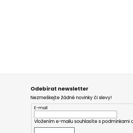
Z
á
Odebírat newsletter
p
Nezmeškejte žádné novinky či slevy!
a
t
E-mail
í
Vložením e-mailu souhlasíte s
podmínkami o