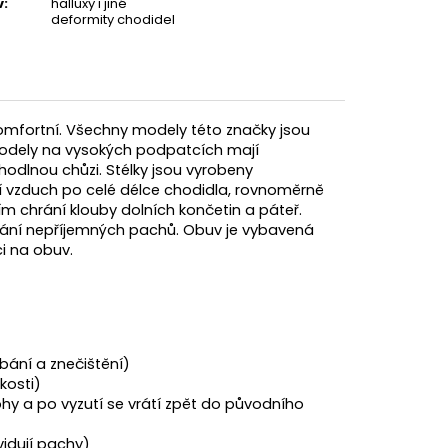
v
:
halluxy i jiné
deformity chodidel
 komfortní. Všechny modely této značky jsou
 Modely na vysokých podpatcích mají
hodlnou chůzi. Stélky jsou vyrobeny
 vzduch po celé délce chodidla, rovnoměrně
tím chrání klouby dolních končetin a páteř.
znikání nepříjemných pachů. Obuv je vybavená
ci na obuv.
bání a znečištění)
kosti)
y a po vyzutí se vrátí zpět do původního
kvidují pachy)