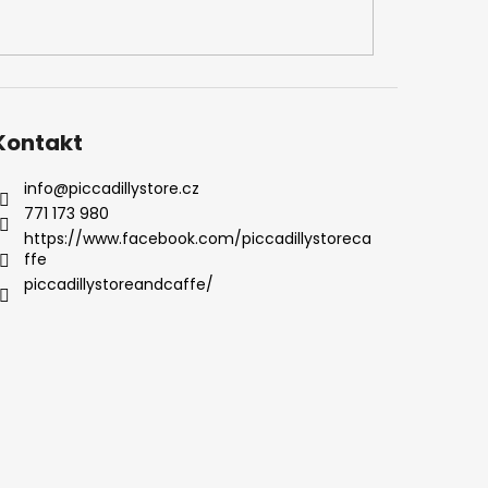
Kontakt
info
@
piccadillystore.cz
771 173 980
https://www.facebook.com/piccadillystoreca
ffe
piccadillystoreandcaffe/