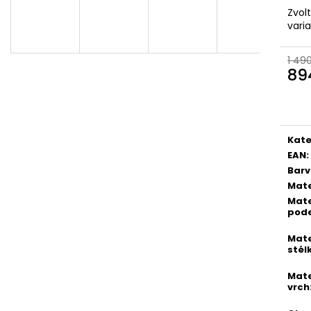
PICCADILLY DÁMSKÉ LODIČKY JOANETE
PICCADILLY DÁ
Zvol
739002-7 SVĚTLE HNĚDÉ
KOZAČKY 119013
vari
954 Kč
1 074 Kč
Původně:
1 590 Kč
Původně:
1 790
1 49
89
Měr
cena
Kate
EAN
:
Bar
Mate
Mate
pod
Mate
stél
Mate
vrch