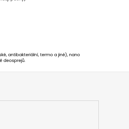
ské, antibakteriální, termo a jiné), nano
ě deosprejů.