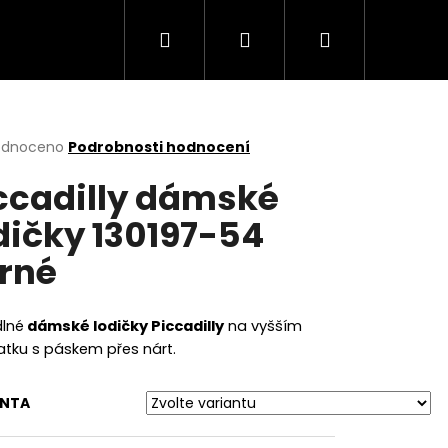
Hledat
Přihlášení
Nákupní
košík
rné
odnoceno
Podrobnosti hodnocení
cení
ccadilly dámské
ktu
dičky 130197-54
rné
ček.
lné
dámské lodičky Piccadilly
na vyšším
tku s páskem přes nárt.
Následující
ANTA