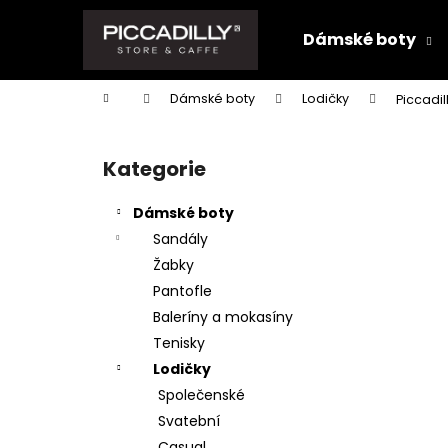
K
Přejít
na
o
Dámské boty
obsah
Zpět
Zpět
š
do
do
í
Domů
Dámské boty
Lodičky
Piccadi
k
obchodu
obchodu
P
o
Kategorie
Přeskočit
s
kategorie
t
Dámské boty
r
Sandály
a
Žabky
n
Pantofle
n
Baleríny a mokasíny
í
Tenisky
p
Lodičky
a
Společenské
n
Svatební
e
Casual