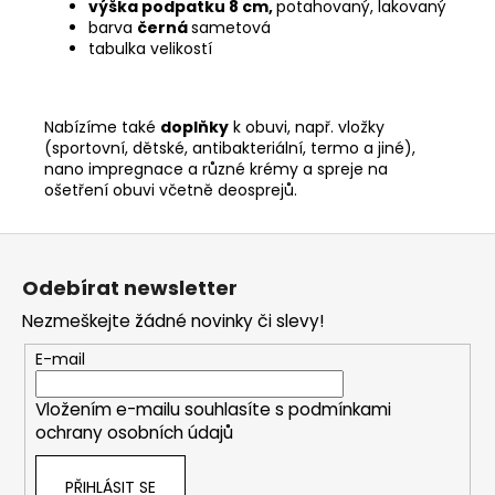
výška podpatku 8 cm,
potahovaný, lakovaný
barva
černá
sametová
tabulka velikostí
Nabízíme také
doplňky
k obuvi, např. vložky
(sportovní, dětské, antibakteriální, termo a jiné),
nano impregnace a různé krémy a spreje na
ošetření obuvi včetně deosprejů.
Z
á
Odebírat newsletter
p
Nezmeškejte žádné novinky či slevy!
a
t
E-mail
í
Vložením e-mailu souhlasíte s
podmínkami
ochrany osobních údajů
PŘIHLÁSIT SE