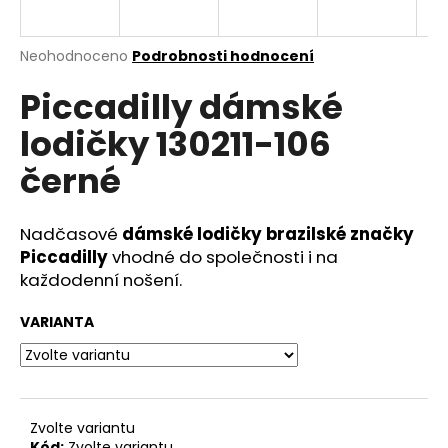
a
j
Průměrné
Neohodnoceno
Podrobnosti hodnocení
í
hodnocení
Piccadilly dámské
produktu
t
je
?
lodičky 130211-106
0,0
z
černé
5
hvězdiček.
Nadčasové
dámské lodičky brazilské značky
HLEDAT
Piccadilly
vhodné do společnosti i na
každodenní nošení.
D
VARIANTA
o
p
o
r
u
Zvolte variantu
Kód:
Zvolte variantu