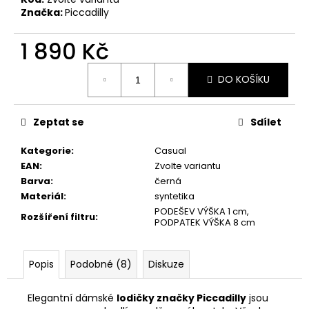
č
Značka:
Piccadilly
u
j
1 890 Kč
e
m
Měrná
e
DO KOŠÍKU
cena:
PICCADILLY
Zeptat se
Sdílet
DÁMSKÉ
BALERÍNY
Kategorie
:
Casual
109018-
1
EAN
:
Zvolte variantu
Barva
:
černá
605
Kč
Materiál
:
syntetika
PODEŠEV VÝŠKA 1 cm,
Rozšíření filtru
:
PODPATEK VÝŠKA 8 cm
Popis
Podobné (8)
Diskuze
Elegantní dámské
lodičky značky Piccadilly
jsou