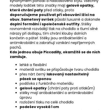
synonymem pohodlí a nadčasového stylu. Všechny
modely lodiček této značky mají
gelové opatky,
které chrání paty
před otlaky, proto
doporučujeme
používat při obouvání lžíci na
obuv. Sametový
svršek
působí luxusně a dokonale
doplní formální i společenské outfity.
Stélky
rovnoměrně rozvádějí tlak na chodidlo a tlumí silné
nárazy při došlapu, tím chrání klouby dolních
končetin a páteř. Stélky jsou antibakteriální a
antimikrobiální a zabraňují vznikání nepříjemných
pachů.
Kdo jednou obuje Piccadilly, okamžitě se do nich
zamiluje.
lehké a flexibilní
materiál svršku se přizpůsobuje tvaru chodidla
přes nárt černý
lakovaný nastavitelný
pásek se sponou
podšívka z funkčního materiálu
gelové opatky
(chrání paty proti otlakům)
stélky mají antibakteriální a antimikrobiální
úpravu
rozložení tlaku na celé chodidlo
podešev vysoká 1 cm