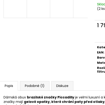
PICCADILLY DÁMSKÉ TENISKY SNEAKERS
PICCADILLY DÁM
Skl
992008-5 BÍLÉ/ZLATÉ
2 BÍLÉ
(2 ks
1 254 Kč
894 Kč
Původně:
2 090 Kč
Původně:
1 490
1 
Měr
cena
Kate
EAN
:
Bar
Mate
Rozš
filtr
Popis
Podobné (1)
Diskuze
Dámská obuv
brazilské značky Piccadilly
je velmi luxusní a
značky mají
gelové opatky, které chrání paty před otlaky