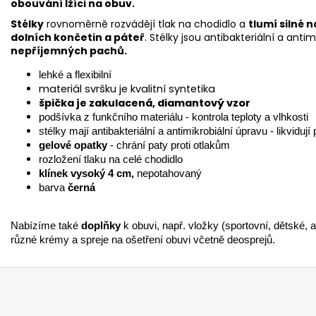
obouvání lžíci na obuv.
Stélky
rovnoměrně rozvádějí tlak na chodidlo a
tlumí silné 
dolních končetin a páteř
. Stélky jsou antibakteriální a antim
nepříjemných pachů.
lehké a flexibilní
materiál svršku je kvalitní syntetika
špička je zakulacená, diamantový vzor
podšívka z funkčního materiálu - kontrola teploty a vlhkosti
stélky mají antibakteriální a antimikrobiální úpravu - likvidují
gelové opatky
- chrání paty proti otlakům
rozložení tlaku na celé chodidlo
klínek vysoký 4 cm,
ne
potahovaný
barva
černá
Nabízíme také
doplňky
k obuvi, např. vložky (sportovní, dětské, a
různé krémy a spreje na ošetření obuvi včetně deosprejů.