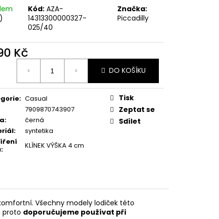
SKÉ PANTOFLE 274061-
adem
Kód:
AZA-
Značka:
)
14313300000327-
Piccadilly
025/40
 Kč
790 Kč
ná
DO KOŠÍKU
:
Tisk
gorie
:
Casual
7909870743907
Zeptat se
va
:
černá
Sdílet
riál
:
syntetika
íření
KLÍNEK VÝŠKA 4 cm
u
:
 komfortní. Všechny modely lodiček této
, proto
doporučujeme používat při