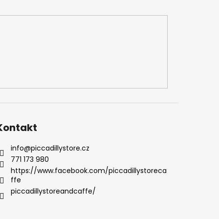
Kontakt
info
@
piccadillystore.cz
771 173 980
https://www.facebook.com/piccadillystoreca
ffe
piccadillystoreandcaffe/