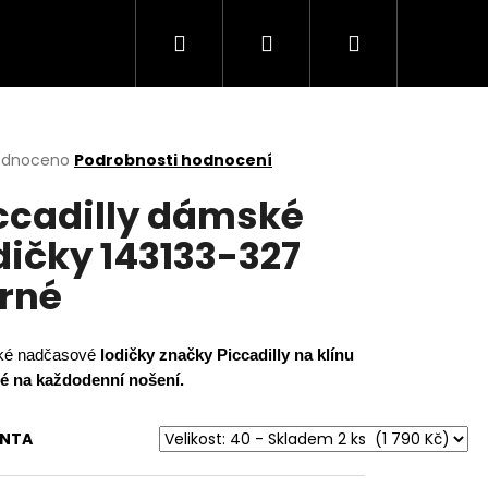
Hledat
Přihlášení
Nákupní
košík
rné
odnoceno
Podrobnosti hodnocení
cení
ccadilly dámské
ktu
dičky 143133-327
rné
ček.
é nadčasové
lodičky značky Piccadilly na klínu
é na každodenní nošení.
Následující
ANTA