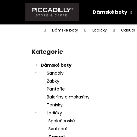
K
Přejít
na
o
Dámské boty
obsah
Zpět
Zpět
š
do
do
í
Domů
Dámské boty
Lodičky
Casual
k
obchodu
obchodu
P
o
Kategorie
Přeskočit
s
kategorie
t
Dámské boty
r
Sandály
a
Žabky
n
Pantofle
n
Baleríny a mokasíny
í
Tenisky
p
Lodičky
a
Společenské
n
Svatební
e
Casual