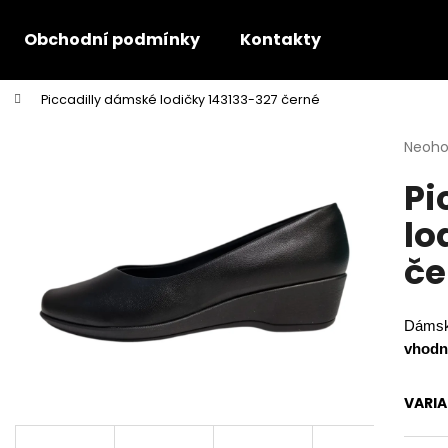
Obchodní podmínky
Kontakty
Piccadilly dámské lodičky 143133-327 černé
Co potřebujete najít?
Průmě
Neoh
hodno
Pi
produ
HLEDAT
je
lo
0,0
z
če
5
Doporučujeme
hvězdi
Dámsk
vhodn
VARI