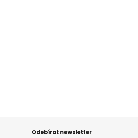
Z
á
Odebírat newsletter
p