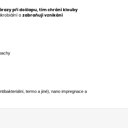
nárazy při došlapu, tím chrání klouby
ikrobiální a
zabraňují vznikání
 pachy
ntibakteriální, termo a jiné), nano impregnace a