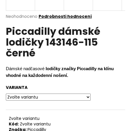
a
j
Průměrné
Neohodnoceno
Podrobnosti hodnocení
í
hodnocení
Piccadilly dámské
produktu
t
je
?
lodičky 143146-115
0,0
z
černé
5
hvězdiček.
HLEDAT
Dámské nadčasové
lodičky značky Piccadilly na klínu
vhodné na každodenní nošení.
VARIANTA
D
o
p
o
r
Zvolte variantu
Kód:
Zvolte variantu
u
Značka:
Piccadilly