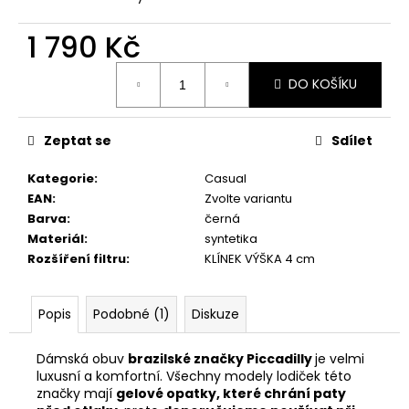
č
u
1 790 Kč
j
e
Měrná
m
DO KOŠÍKU
cena:
e
Zeptat se
Sdílet
PICCADILLY
FASCITE
Kategorie
:
Casual
DÁMSKÉ
EAN
:
Zvolte variantu
SANDÁLY
239038-
Barva
:
černá
4
Materiál
:
syntetika
BÉŽOVÉ
Rozšíření filtru
:
KLÍNEK VÝŠKA 4 cm
1
790
Kč
Popis
Podobné (1)
Diskuze
Dámská obuv
brazilské značky Piccadilly
je velmi
luxusní a komfortní. Všechny modely lodiček této
značky mají
gelové opatky, které chrání paty