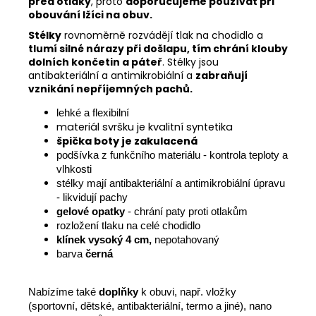
před otlaky
, proto
doporučujeme používat při
obouvání lžíci na obuv.
Stélky
rovnoměrně rozvádějí tlak na chodidlo a
tlumí silné nárazy při došlapu, tím chrání klouby
dolních končetin a páteř
. Stélky jsou
antibakteriální a antimikrobiální a
zabraňují
vznikání nepříjemných pachů.
lehké a flexibilní
materiál svršku je kvalitní syntetika
špička boty je zakulacená
podšívka z funkčního materiálu - kontrola teploty a
vlhkosti
stélky mají antibakteriální a antimikrobiální úpravu
- likvidují pachy
gelové opatky
- chrání paty proti otlakům
rozložení tlaku na celé chodidlo
klínek vysoký 4 cm,
ne
potahovaný
barva
černá
Nabízíme také
doplňky
k obuvi, např. vložky
(sportovní, dětské, antibakteriální, termo a jiné), nano