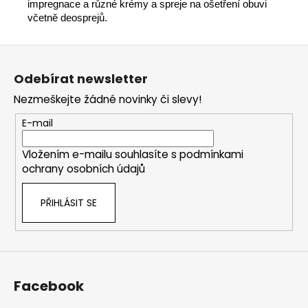
impregnace a různé krémy a spreje na ošetření obuvi
včetně deosprejů.
Z
á
Odebírat newsletter
p
Nezmeškejte žádné novinky či slevy!
a
t
E-mail
í
Vložením e-mailu souhlasíte s
podmínkami
ochrany osobních údajů
PŘIHLÁSIT SE
Facebook