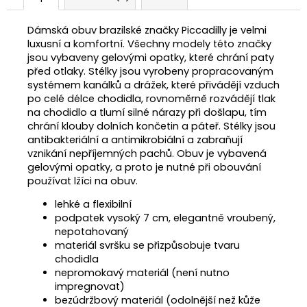
Dámská obuv brazilské značky Piccadilly je velmi
luxusní a komfortní. Všechny modely této značky
jsou vybaveny gelovými opatky, které chrání paty
před otlaky. Stélky jsou vyrobeny propracovaným
systémem kanálků a drážek, které přivádějí vzduch
po celé délce chodidla, rovnoměrně rozvádějí tlak
na chodidlo a tlumí silné nárazy při došlapu, tím
chrání klouby dolních končetin a páteř. Stélky jsou
antibakteriální a antimikrobiální a zabraňují
vznikání nepříjemných pachů. Obuv je vybavená
gelovými opatky, a proto je nutné při obouvání
používat lžíci na obuv.
lehké a flexibilní
podpatek vysoký 7 cm, elegantně vroubený,
nepotahovaný
materiál svršku se přizpůsobuje tvaru
chodidla
nepromokavý materiál (není nutno
impregnovat)
bezúdržbový materiál (odolnější než kůže