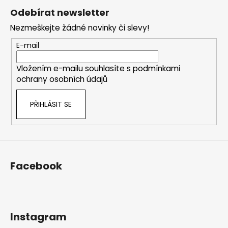
á
Odebírat newsletter
p
Nezmeškejte žádné novinky či slevy!
a
t
E-mail
í
Vložením e-mailu souhlasíte s
podmínkami
ochrany osobních údajů
PŘIHLÁSIT SE
Facebook
Instagram