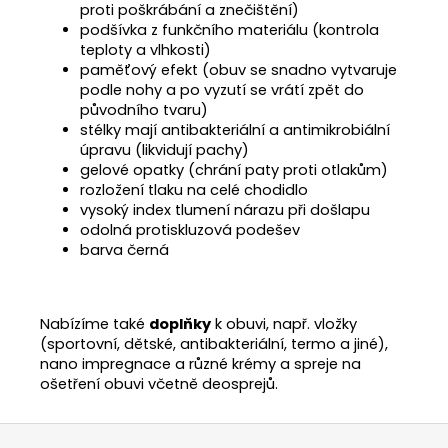
proti poškrábání a znečištění)
podšívka z funkčního materiálu (kontrola
teploty a vlhkosti)
paměťový efekt (obuv se snadno vytvaruje
podle nohy a po vyzutí se vrátí zpět do
původního tvaru)
stélky mají antibakteriální a antimikrobiální
úpravu (likvidují pachy)
gelové opatky (chrání paty proti otlakům)
rozložení tlaku na celé chodidlo
vysoký index tlumení nárazu při došlapu
odolná protiskluzová podešev
barva černá
Nabízíme také
doplňky
k obuvi, např. vložky
(sportovní, dětské, antibakteriální, termo a jiné),
nano impregnace a různé krémy a spreje na
ošetření obuvi včetně deosprejů.
Z