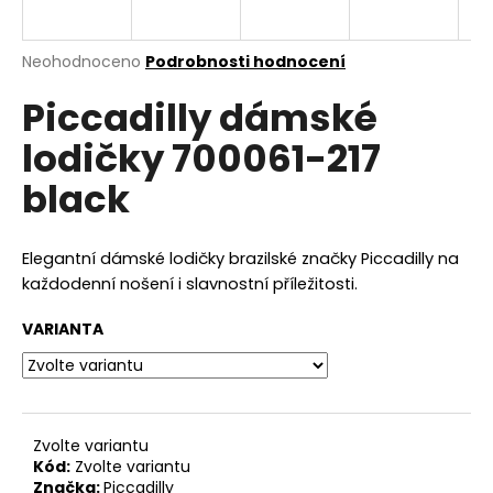
a
j
Průměrné
Neohodnoceno
Podrobnosti hodnocení
í
hodnocení
Piccadilly dámské
produktu
t
je
?
lodičky 700061-217
0,0
z
black
5
hvězdiček.
HLEDAT
Elegantní dámské lodičky brazilské značky Piccadilly na
každodenní nošení i slavnostní příležitosti.
VARIANTA
D
o
p
o
r
Zvolte variantu
Kód:
Zvolte variantu
u
Značka:
Piccadilly