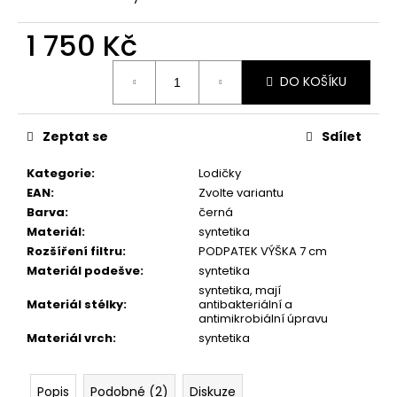
č
u
1 750 Kč
j
e
Měrná
m
DO KOŠÍKU
cena:
e
Zeptat se
Sdílet
PICCADILLY
DÁMSKÉ
Kategorie
:
Lodičky
TENISKY
EAN
:
Zvolte variantu
SOFTSTEP
979033-
Barva
:
černá
2
Materiál
:
syntetika
TMAVĚ
Rozšíření filtru
:
PODPATEK VÝŠKA 7 cm
ŠEDÉ
Materiál podešve
:
syntetika
1
syntetika, mají
990
Materiál stélky
:
antibakteriální a
Kč
antimikrobiální úpravu
Materiál vrch
:
syntetika
Popis
Podobné (2)
Diskuze