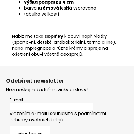
výška podpatku 4 cm
barva
krémová
lesklá vzorovaná
tabulka velikostí
Nabízíme také
doplňky
k obuvi, např. vložky
(sportovní, dětské, antibakteriální, termo a jiné),
nano impregnace a různé krémy a spreje na
ošetření obuvi včetně deosprejů.
Z
á
Odebírat newsletter
p
Nezmeškejte žádné novinky či slevy!
a
t
E-mail
í
Vložením e-mailu souhlasíte s
podmínkami
ochrany osobních údajů