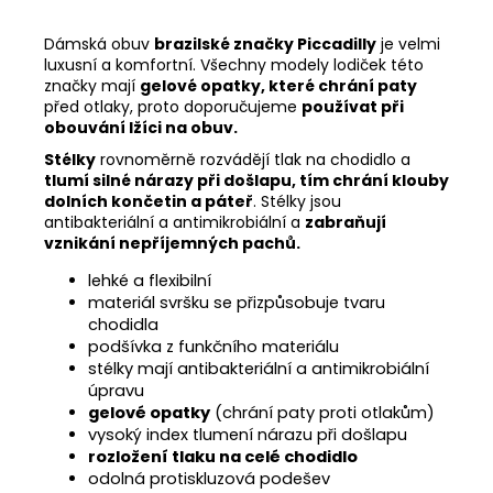
Dámská obuv
brazilské značky Piccadilly
je velmi
luxusní a komfortní. Všechny modely lodiček této
značky mají
gelové opatky, které chrání paty
před otlaky, proto doporučujeme
používat při
obouvání lžíci na obuv.
Stélky
rovnoměrně rozvádějí tlak na chodidlo a
tlumí silné nárazy při došlapu, tím chrání klouby
dolních končetin a páteř
. Stélky jsou
antibakteriální a antimikrobiální a
zabraňují
vznikání nepříjemných pachů.
lehké a flexibilní
materiál svršku se přizpůsobuje tvaru
chodidla
podšívka z funkčního materiálu
stélky mají antibakteriální a antimikrobiální
úpravu
gelové opatky
(chrání paty proti otlakům)
vysoký index tlumení nárazu při došlapu
rozložení tlaku na celé chodidlo
odolná protiskluzová podešev