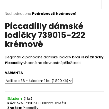
a
j
Průměrné
Neohodnoceno
Podrobnosti hodnocení
í
hodnocení
Piccadilly dámské
produktu
t
je
?
lodičky 739015-222
0,0
z
krémové
5
hvězdiček.
HLEDAT
Elegantní a pohodlné dámské lodičky
brazilské značky
Piccadilly
vhodné na slavnostní příležitosti.
VARIANTA
D
o
p
o
r
Skladem
(1 ks)
Kód:
AZA-73901500000222-024/36
u
Značka:
Piccadilly