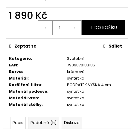
č
u
1 890 Kč
j
e
Měrná
m
DO KOŠÍKU
cena:
e
Zeptat se
Sdílet
PICCADILLY
DÁMSKÉ
Kategorie
:
Svatební
POLOBOTKY
EAN
:
7909870183185
S017001-
1
Barva
:
krémová
STARORŮŽOVÉ
Materiál
:
syntetika
1
Rozšíření filtru
:
PODPATEK VÝŠKA 4 cm
490
Materiál podešve
:
syntetika
Kč
Materiál vrch
:
syntetika
Materiál stélky
:
syntetika
Popis
Podobné (5)
Diskuze