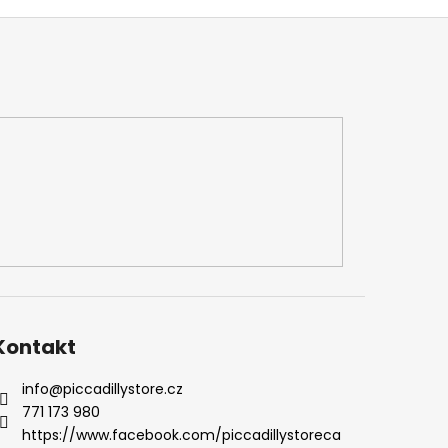
Kontakt
info
@
piccadillystore.cz
771 173 980
https://www.facebook.com/piccadillystoreca