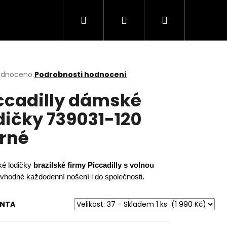
Hledat
Přihlášení
Nákupní
košík
rné
odnoceno
Podrobnosti hodnocení
cení
ccadilly dámské
ktu
dičky 739031-120
rné
ček.
é lodičky
brazilské firmy Piccadilly s volnou
vhodné každodenní nošení i do společnosti.
Následující
ANTA