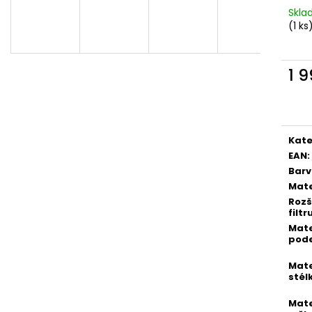
PICCADILLY DÁMSKÉ TENISKY SNEAKERS
PICCADILLY DÁM
Skl
992008-5 BÍLÉ/ZLATÉ
2 BÍLÉ
(1 ks
1 254 Kč
894 Kč
Původně:
2 090 Kč
Původně:
1 490
1 
Měr
cena
Kate
EAN
:
Bar
Mate
Rozš
filtr
Mate
pod
Mate
stél
Mate