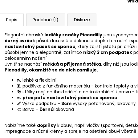
vršk
Popis
Podobné (1)
Diskuze
Elegantní dámské
lodičky značky Piccadilly
jsou synonymem 
černý svršek
působí luxusně a dokonale doplní formální i sp
nastavitelný pásek se sponou
, který zajistí jistotu při chů
působí jemně a elegantně, zatímco
nízký 3 cm podpatek
po
celodenním nošení.
Uvnitř se nachází
měkká a příjemná stélka
, díky níž jsou l
Piccadilly, okamžitě se do nich zamiluje.
👠 lehké a flexibilní
🧵 podšívka z funkčního materiálu - kontrola teploty a vl
👣 stélky mají antibakteriální a antimikrobiální úpravu - l
👠
přes patu nastavitelný pásek se sponou
📏
Výška podpatku -
3cm
vysoký potahovaný, lakovaný
🎨 Barva -
černá
lakovaná
Nabízíme také
doplňky
k obuvi, např. vložky (sportovní, dětsk
impregnace a různé krémy a spreje na ošetření obuvi včetně 