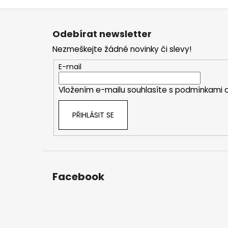
Z
á
Odebírat newsletter
p
Nezmeškejte žádné novinky či slevy!
a
t
E-mail
í
Vložením e-mailu souhlasíte s
podmínkami o
PŘIHLÁSIT SE
Facebook