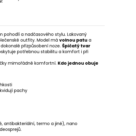
u
:
pohodlí a nadčasového stylu. Lakovaný
olečenské outfity. Model má
volnou patu
a
zi i dokonalé přizpůsobení noze.
Špičatý tvar
skytuje potřebnou stabilitu a komfort i při
odičky mimořádně komfortní.
Kdo jednou obuje
hkosti
ikvidují pachy
é, antibakteriální, termo a jiné), nano
deosprejů.