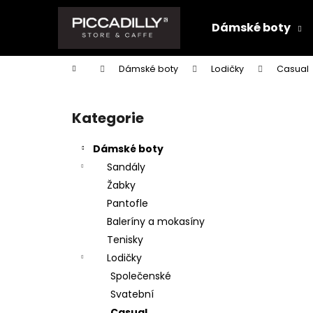
K
Přejít
na
o
Dámské boty
obsah
Zpět
Zpět
š
do
do
í
Domů
Dámské boty
Lodičky
Casual
k
obchodu
obchodu
P
o
Kategorie
Přeskočit
s
kategorie
t
Dámské boty
r
Sandály
a
Žabky
n
Pantofle
n
Baleríny a mokasíny
í
Tenisky
p
Lodičky
a
Společenské
n
Svatební
e
Casual