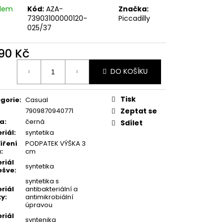
SKÉ PANTOFLE 274061-
adem
Kód:
AZA-
Značka:
)
73903100000120-
Piccadilly
025/37
 Kč
990 Kč
ná
DO KOŠÍKU
:
Tisk
gorie
:
Casual
7909870940771
Zeptat se
va
:
černá
Sdílet
riál
:
syntetika
íření
PODPATEK VÝŠKA 3
u
:
cm
riál
syntetika
ešve
:
syntetika s
riál
antibakteriální a
ky
:
antimikrobiální
úpravou
riál
syntenika