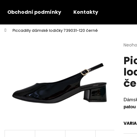
Obchodní podmínky
Kontakty
Piccadilly dámské lodičky 739031-120 černé
Co potřebujete najít?
Průmě
Neoh
hodno
Pi
produ
HLEDAT
je
lo
0,0
z
če
5
Doporučujeme
hvězdi
Dámsk
patou
VARI