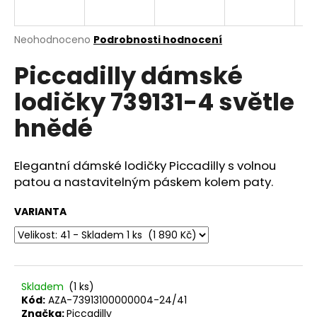
a
j
Průměrné
Neohodnoceno
Podrobnosti hodnocení
í
hodnocení
Piccadilly dámské
produktu
t
je
?
lodičky 739131-4 světle
0,0
z
hnědé
5
hvězdiček.
Elegantní dámské lodičky Piccadilly s volnou
HLEDAT
patou a nastavitelným páskem kolem paty.
VARIANTA
D
o
p
o
r
Skladem
(1 ks)
Kód:
AZA-73913100000004-24/41
u
Značka:
Piccadilly