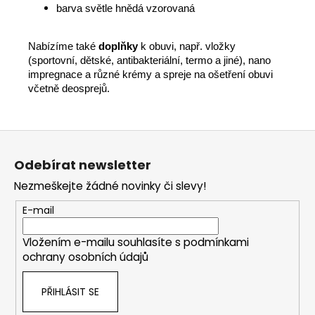
barva světle hnědá vzorovaná
Nabízíme také
doplňky
k obuvi, např. vložky
(sportovní, dětské, antibakteriální, termo a jiné), nano
impregnace a různé krémy a spreje na ošetření obuvi
včetně deosprejů.
Z
á
Odebírat newsletter
p
Nezmeškejte žádné novinky či slevy!
a
t
E-mail
í
Vložením e-mailu souhlasíte s
podmínkami
ochrany osobních údajů
PŘIHLÁSIT SE