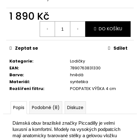
č
u
1 890 Kč
j
e
Měrná
m
DO KOŠÍKU
cena:
e
Zeptat se
Sdílet
PICCADILLY
MARSHMALLOW
Kategorie
:
Lodičky
DÁMSKÉ
EAN
:
7890763831330
PANTOFLE
222001-
Barva
:
hnědá
2
Materiál
:
syntetika
BÍLÉ
Rozšíření filtru
:
PODPATEK VÝŠKA 4 cm
534
Kč
Původně:
Popis
Podobné (8)
Diskuze
890
Kč
Dámská obuv brazilské značky Piccadilly je velmi
luxusní a komfortní. Modely na vysokých podpatcích
mají anatomicky tvarované stélky a gelovou vložku