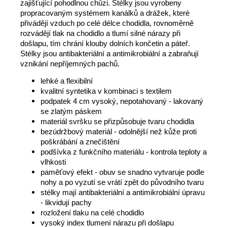
zajišťující pohodlnou chůzi. Stélky jsou vyrobeny
propracovaným systémem kanálků a drážek, které
přivádějí vzduch po celé délce chodidla, rovnoměrně
rozvádějí tlak na chodidlo a tlumí silné nárazy při
došlapu, tím chrání klouby dolních končetin a páteř.
Stélky jsou antibakteriální a antimikrobiální a zabraňují
vznikání nepříjemných pachů.
lehké a flexibilní
kvalitní syntetika v kombinaci s textilem
podpatek 4 cm vysoký, nepotahovaný - lakovaný
se zlatým páskem
materiál svršku se přizpůsobuje tvaru chodidla
bezúdržbový materiál - odolnější než kůže proti
poškrábání a znečištění
podšívka z funkčního materiálu - kontrola teploty a
vlhkosti
paměťový efekt - obuv se snadno vytvaruje podle
nohy a po vyzutí se vrátí zpět do původního tvaru
stélky mají antibakteriální a antimikrobiální úpravu
- likvidují pachy
rozložení tlaku na celé chodidlo
vysoký index tlumení nárazu při došlapu