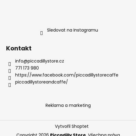
Sledovat na Instagramu
Kontakt
info
@
piccadillystore.cz
771 173 980
https://www.facebook.com/piccadillystorecaffe
piccadillystoreandcaffe/
Reklama a marketing
Vytvořil Shoptet
Copyright 2026
Piccadilly Store
. Všechna práva