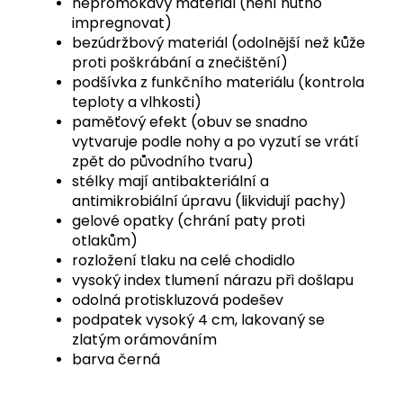
nepromokavý materiál (není nutno
impregnovat)
bezúdržbový materiál (odolnější než kůže
proti poškrábání a znečištění)
podšívka z funkčního materiálu (kontrola
teploty a vlhkosti)
paměťový efekt (obuv se snadno
vytvaruje podle nohy a po vyzutí se vrátí
zpět do původního tvaru)
stélky mají antibakteriální a
antimikrobiální úpravu (likvidují pachy)
gelové opatky (chrání paty proti
otlakům)
rozložení tlaku na celé chodidlo
vysoký index tlumení nárazu při došlapu
odolná protiskluzová podešev
podpatek vysoký 4 cm, lakovaný se
zlatým orámováním
barva černá