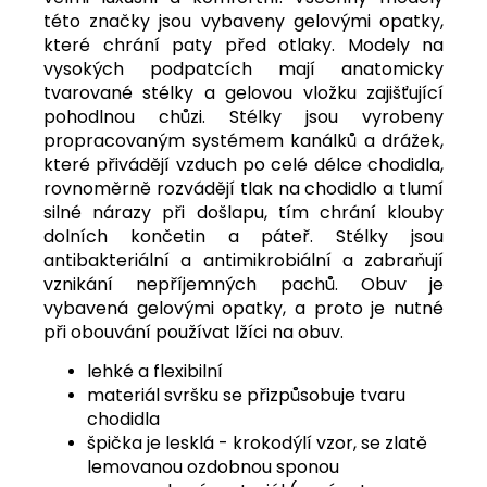
této značky jsou vybaveny gelovými opatky,
které chrání paty před otlaky. Modely na
vysokých podpatcích mají anatomicky
tvarované stélky a gelovou vložku zajišťující
pohodlnou chůzi. Stélky jsou vyrobeny
propracovaným systémem kanálků a drážek,
které přivádějí vzduch po celé délce chodidla,
rovnoměrně rozvádějí tlak na chodidlo a tlumí
silné nárazy při došlapu, tím chrání klouby
dolních končetin a páteř. Stélky jsou
antibakteriální a antimikrobiální a zabraňují
vznikání nepříjemných pachů. Obuv je
vybavená gelovými opatky, a proto je nutné
při obouvání používat lžíci na obuv.
lehké a flexibilní
materiál svršku se přizpůsobuje tvaru
chodidla
špička je lesklá - krokodýlí vzor,
se zlatě
lemovanou ozdobnou sponou