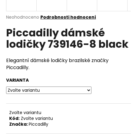
a
j
Průměrné
Neohodnoceno
Podrobnosti hodnocení
í
hodnocení
Piccadilly dámské
produktu
t
je
?
lodičky 739146-8 black
0,0
z
5
hvězdiček.
Elegantní dámské lodičky brazilské značky
Piccadilly.
HLEDAT
VARIANTA
D
o
p
Zvolte variantu
o
Kód:
Zvolte variantu
r
Značka:
Piccadilly
u