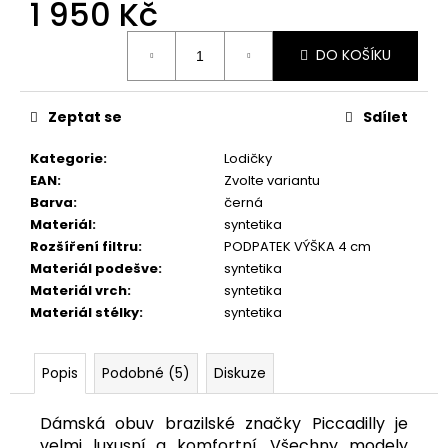
č
1 950 Kč
u
Měrná
j
DO KOŠÍKU
cena:
e
m
e
Zeptat se
Sdílet
Kategorie
:
Lodičky
PICCADILLY
EAN
:
Zvolte variantu
DÁMSKÉ
Barva
:
černá
BALERÍNY
109018-
Materiál
:
syntetika
2
Rozšíření filtru
:
PODPATEK VÝŠKA 4 cm
ČERNÉ
Materiál podešve
:
syntetika
605
Materiál vrch
:
syntetika
Kč
Materiál stélky
:
syntetika
Popis
Podobné (5)
Diskuze
Dámská obuv brazilské značky Piccadilly je
velmi luxusní a komfortní. Všechny modely