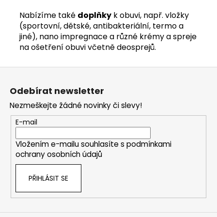
Nabízíme také
doplňky
k obuvi, např. vložky
(sportovní, dětské, antibakteriální, termo a
jiné), nano impregnace a různé krémy a spreje
na ošetření obuvi včetně deosprejů.
Z
á
Odebírat newsletter
p
Nezmeškejte žádné novinky či slevy!
a
t
E-mail
í
Vložením e-mailu souhlasíte s
podmínkami
ochrany osobních údajů
PŘIHLÁSIT SE