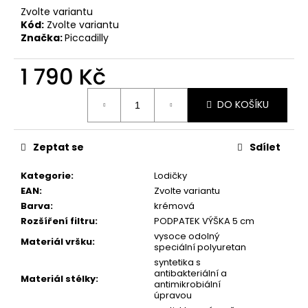
č
Zvolte variantu
u
Kód:
Zvolte variantu
j
Značka:
Piccadilly
e
m
1 790 Kč
e
Měrná
DO KOŠÍKU
cena:
PICCADILLY
DÁMSKÉ
BALERÍNY
Zeptat se
Sdílet
109018-
2
ČERNÉ
Kategorie
:
Lodičky
EAN
:
Zvolte variantu
605
Kč
Barva
:
krémová
Rozšíření filtru
:
PODPATEK VÝŠKA 5 cm
vysoce odolný
Materiál vršku
:
speciální polyuretan
syntetika s
antibakteriální a
Materiál stélky
:
antimikrobiální
úpravou