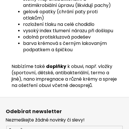
antimikrobiální úpravu (likvidují pachy)
gelové opatky (chrání paty proti
otlakům)
rozložení tlaku na celé chodidlo
vysoký index tlumení nárazu při došlapu
odolná protiskluzová podešev
barva krémová s černým lakovaným
podpatkem a špičkou
Nabízíme také
doplňky
k obuvi, např. vložky
(sportovní, dětské, antibakteriální, termo a
jiné), nano impregnace a různé krémy a spreje
na ošetření obuvi včetně deosprejů.
Z
á
Odebírat newsletter
p
Nezmeškejte žádné novinky či slevy!
a