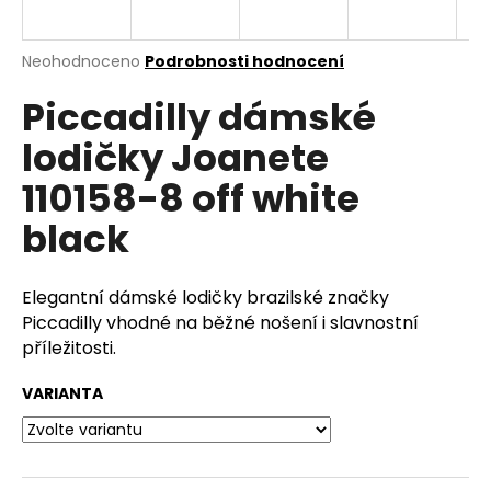
a
j
Průměrné
Neohodnoceno
Podrobnosti hodnocení
í
hodnocení
Piccadilly dámské
produktu
t
je
?
lodičky Joanete
0,0
z
110158-8 off white
5
hvězdiček.
black
HLEDAT
Elegantní dámské lodičky brazilské značky
Piccadilly vhodné na běžné nošení i slavnostní
D
příležitosti.
o
VARIANTA
p
o
r
u