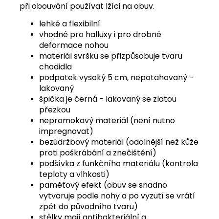
při obouvání používat lžíci na obuv.
lehké a flexibilní
vhodné pro halluxy i pro drobné
deformace nohou
materiál svršku se přizpůsobuje tvaru
chodidla
podpatek vysoký 5 cm, nepotahovaný -
lakovaný
špička je černá - lakovaný se zlatou
přezkou
nepromokavý materiál (není nutno
impregnovat)
bezúdržbový materiál (odolnější než kůže
proti poškrábání a znečištění)
podšívka z funkčního materiálu (kontrola
teploty a vlhkosti)
paměťový efekt (obuv se snadno
vytvaruje podle nohy a po vyzutí se vrátí
zpět do původního tvaru)
stélky mají antibakteriální a