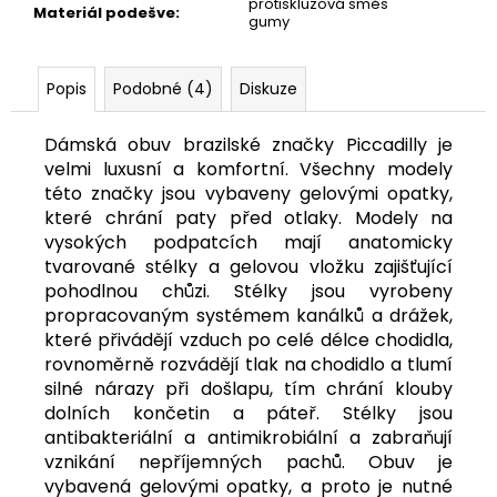
protiskluzová směs
Materiál podešve
:
gumy
Popis
Podobné (4)
Diskuze
Dámská obuv brazilské značky Piccadilly je
velmi luxusní a komfortní. Všechny modely
této značky jsou vybaveny gelovými opatky,
které chrání paty před otlaky. Modely na
vysokých podpatcích mají anatomicky
tvarované stélky a gelovou vložku zajišťující
pohodlnou chůzi. Stélky jsou vyrobeny
propracovaným systémem kanálků a drážek,
které přivádějí vzduch po celé délce chodidla,
rovnoměrně rozvádějí tlak na chodidlo a tlumí
silné nárazy při došlapu, tím chrání klouby
dolních končetin a páteř. Stélky jsou
antibakteriální a antimikrobiální a zabraňují
vznikání nepříjemných pachů. Obuv je
vybavená gelovými opatky, a proto je nutné