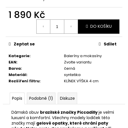
č
u
1 890 Kč
j
e
Měrná
m
DO KOŠÍKU
cena:
e
Zeptat se
Sdílet
PICCADILLY
DÁMSKÉ
Kategorie
:
Baleríny a mokasíny
TENISKY
EAN
:
Zvolte variantu
SNEAKERS
S015002-
Barva
:
černá
7
Materiál
:
syntetika
ČERNÉ
Rozšíření filtru
:
KLÍNEK VÝŠKA 4 cm
1
014
Kč
Popis
Podobné (1)
Diskuze
Původně:
1
690
Dámská obuv
brazilské značky Piccadilly
je velmi
Kč
luxusní a komfortní. Všechny modely lodiček této
značky mají
gelové opatky, které chrání paty