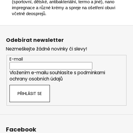
(sportovní, dětské, antibakteriální, termo a jiné), nano
impregnace a různé krémy a spreje na ošetření obuvi
včetně deosprejů.
Z
á
Odebírat newsletter
p
Nezmeškejte žádné novinky či slevy!
a
t
E-mail
í
Vložením e-mailu souhlasíte s
podmínkami
ochrany osobních údajů
PŘIHLÁSIT SE
Facebook