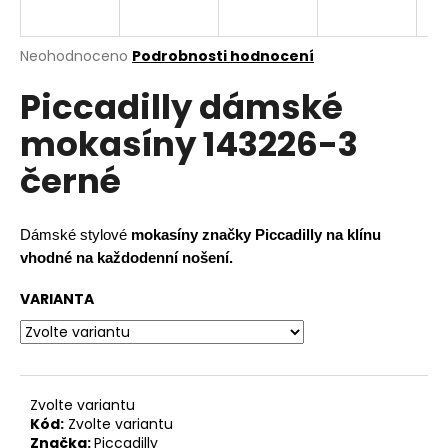
a
j
Průměrné
Neohodnoceno
Podrobnosti hodnocení
í
hodnocení
Piccadilly dámské
produktu
t
je
?
mokasíny 143226-3
0,0
z
černé
5
hvězdiček.
HLEDAT
Dámské stylové
mokasíny značky Piccadilly na klínu
vhodné na každodenní nošení.
VARIANTA
D
o
p
o
r
Zvolte variantu
Kód:
Zvolte variantu
u
Značka:
Piccadilly