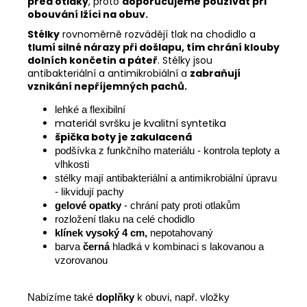
před otlaky
, proto
doporučujeme používat při
obouvání lžíci na obuv.
Stélky
rovnoměrně rozvádějí tlak na chodidlo a
tlumí silné nárazy při došlapu, tím chrání klouby
dolních končetin a páteř
. Stélky jsou
antibakteriální a antimikrobiální a
zabraňují
vznikání nepříjemných pachů.
lehké a flexibilní
materiál svršku je kvalitní syntetika
špička boty je zakulacená
podšívka z funkčního materiálu - kontrola teploty a
vlhkosti
stélky mají antibakteriální a antimikrobiální úpravu
- likvidují pachy
gelové opatky
- chrání paty proti otlakům
rozložení tlaku na celé chodidlo
klínek vysoký 4 cm,
ne
potahovaný
barva
černá
hladká v kombinaci s lakovanou a
vzorovanou
Nabízíme také
doplňky
k obuvi, např. vložky