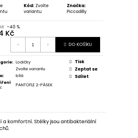
MSKÉ KOTNÍKOVÉ
te
Kód:
Zvolte
Značka:
-6 ČERNÉ
antu
variantu
Piccadilly
 Kč
Kč
–40 %
4 Kč
ná
DO KOŠÍKU
:
Tisk
gorie
:
Lodičky
Zvolte variantu
Zeptat se
va
:
bílá
Sdílet
íření
PANTOFLE 2-PÁSEK
u
:
 a komfortní. Stélky jsou antibakteriální
achů.