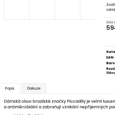
PICCADILLY DÁMSKÉ LODIČKY JOANETE
PICCADILLY DÁ
Zvol
739002-7 SVĚTLE HNĚDÉ
KOZAČKY 119013
vari
954 Kč
1 074 Kč
Původně:
1 590 Kč
Původně:
1 790
990 
59
Měr
cena
Kate
EAN
:
Bar
Rozš
filtr
Popis
Diskuze
Dámská obuv brazilské značky Piccadilly je velmi luxusní
a antimikrobiální a zabraňují vznikání nepříjemných p