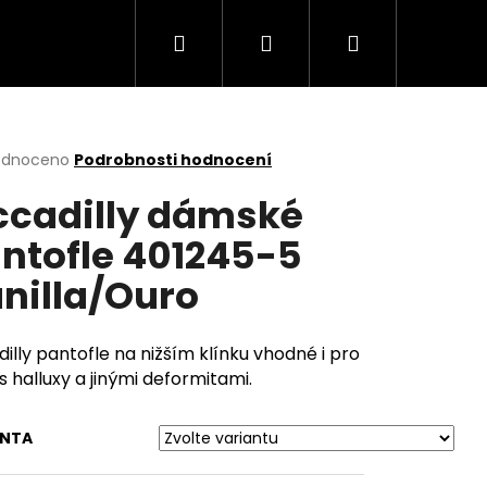
Hledat
Přihlášení
Nákupní
košík
rné
odnoceno
Podrobnosti hodnocení
cení
ccadilly dámské
ktu
ntofle 401245-5
nilla/Ouro
ček.
dilly pantofle na nižším klínku vhodné i pro
s halluxy a jinými deformitami.
Následující
ANTA