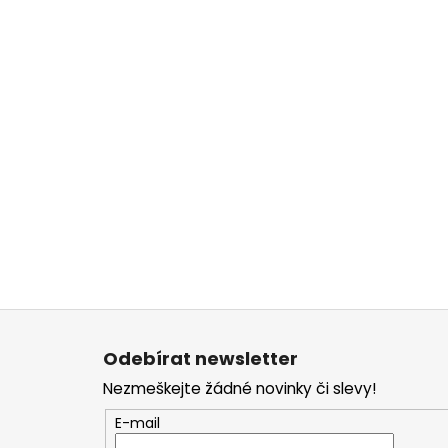
Z
á
Odebírat newsletter
p
Nezmeškejte žádné novinky či slevy!
a
t
E-mail