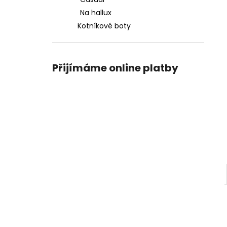
PICCADILLY DÁMSKÉ LODIČKY 160055-
l
147 KRÉMOVÉ
Na hallux
1 990 Kč
Kotníkové boty
Přijímáme online platby