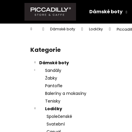
K
Přejít
na
o
Dámské boty
obsah
Zpět
Zpět
š
do
do
í
Domů
Dámské boty
Lodičky
Piccadi
k
obchodu
obchodu
P
o
Kategorie
Přeskočit
s
kategorie
t
Dámské boty
r
Sandály
a
Žabky
n
Pantofle
n
Baleríny a mokasíny
í
Tenisky
p
Lodičky
a
Společenské
n
Svatební
e
Casual