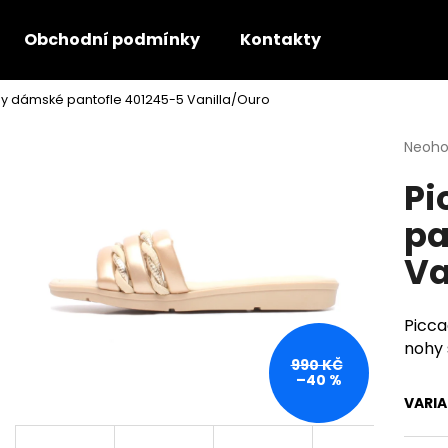
Obchodní podmínky
Kontakty
lly dámské pantofle 401245-5 Vanilla/Ouro
Co potřebujete najít?
Průmě
Neoh
hodno
Pi
produ
HLEDAT
je
pa
0,0
z
Va
5
Doporučujeme
hvězdi
Picca
nohy 
990 KČ
–40 %
VARI