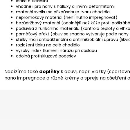
lehké a flexibilní
vhodné i pro nohy s halluxy a jinými deformitami
materiál svršku se přizpůsobuje tvaru chodidla
nepromokavý materiál (není nutno impregnovat)
bezúdržbový materiál (odolnější než kůže proti poškrábá
podšívka z funkčního materiálu (kontrola teploty a vlhko
paměťový efekt (obuv se snadno vytvaruje podle nohy a
stélky mají antibakteriální a antimikrobiální úpravu (likv
rozložení tlaku na celé chodidlo
vysoký index tlumení nárazu při došlapu
odolná protiskluzová podešev
Nabízíme také
doplňky
k obuvi, např. vložky (sportovní
nano impregnace a různé krémy a spreje na ošetření o