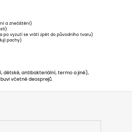
ní a znečištění)
sti)
 po vyzutí se vrátí zpět do původního tvaru)
idují pachy)
, dětské, antibakteriální, termo a jiné),
buvi včetně deosprejů.