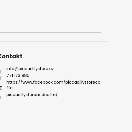
Kontakt
info
@
piccadillystore.cz
771 173 980
https://www.facebook.com/piccadillystoreca
ffe
piccadillystoreandcaffe/