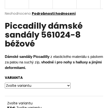
a
j
Průměrné
Neohodnoceno
Podrobnosti hodnocení
í
hodnocení
Piccadilly dámské
produktu
t
je
?
sandály 561024-8
0,0
z
béžové
5
hvězdiček.
HLEDAT
Dámské sandály Piccadilly
z elastického materiálu s páskem
za patou na suchý zip,
vhodné i pro nohy s halluxy a jinými
deformitami.
D
VARIANTA
o
p
o
r
u
Zvolte variantu
Kód:
Zvolte variantu