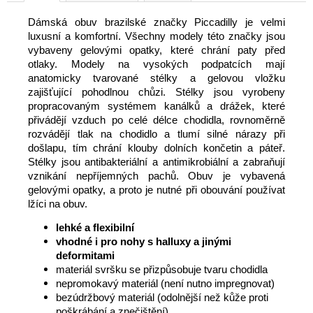
Dámská obuv brazilské značky Piccadilly je velmi
luxusní a komfortní. Všechny modely této značky jsou
vybaveny gelovými opatky, které chrání paty před
otlaky. Modely na vysokých podpatcích mají
anatomicky tvarované stélky a gelovou vložku
zajišťující pohodlnou chůzi. Stélky jsou vyrobeny
propracovaným systémem kanálků a drážek, které
přivádějí vzduch po celé délce chodidla, rovnoměrně
rozvádějí tlak na chodidlo a tlumí silné nárazy při
došlapu, tím chrání klouby dolních končetin a páteř.
Stélky jsou antibakteriální a antimikrobiální a zabraňují
vznikání nepříjemných pachů. Obuv je vybavená
gelovými opatky, a proto je nutné při obouvání používat
lžíci na obuv.
lehké a flexibilní
vhodné i pro nohy s halluxy a jinými
deformitami
materiál svršku se přizpůsobuje tvaru chodidla
nepromokavý materiál (není nutno impregnovat)
bezúdržbový materiál (odolnější než kůže proti
poškrábání a znečištění)