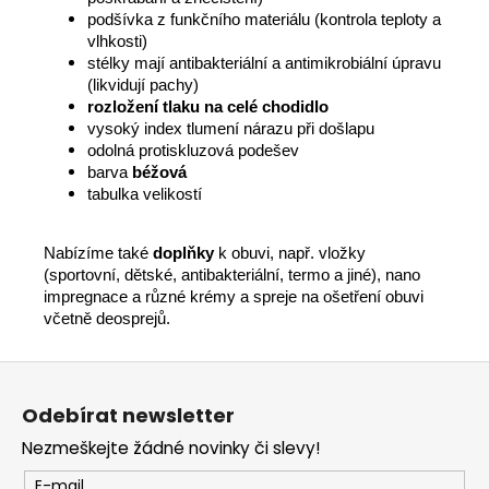
podšívka z funkčního materiálu (kontrola teploty a
vlhkosti)
stélky mají antibakteriální a antimikrobiální úpravu
(likvidují pachy)
rozložení tlaku na celé chodidlo
vysoký index tlumení nárazu při došlapu
odolná protiskluzová podešev
barva
béžová
tabulka velikostí
Nabízíme také
doplňky
k obuvi, např. vložky
(sportovní, dětské, antibakteriální, termo a jiné), nano
impregnace a různé krémy a spreje na ošetření obuvi
včetně deosprejů.
Z
á
Odebírat newsletter
p
Nezmeškejte žádné novinky či slevy!
a
t
E-mail