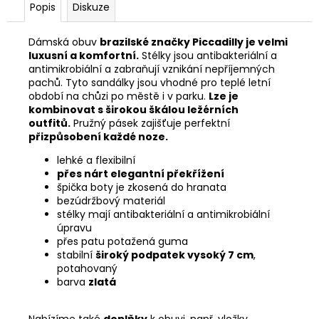
Popis
Diskuze
Dámská obuv
brazilské značky Piccadilly je velmi
luxusní a komfortní.
Stélky jsou antibakteriální a
antimikrobiální a zabraňují vznikání nepříjemných
pachů. Tyto sandálky jsou vhodné pro teplé letní
období na chůzi po městě i v parku.
Lze je
kombinovat s širokou škálou ležérních
outfitů.
Pružný pásek zajišťuje perfektní
přizpůsobení každé noze.
lehké a flexibilní
přes nárt elegantní překřížení
špička boty je zkosená do hranata
bezúdržbový materiál
stélky mají antibakteriální a antimikrobiální
úpravu
přes patu potažená guma
stabilní
široký podpatek vysoký 7 cm
,
potahovaný
barva
zlatá
Nabízíme také
doplňky
k obuvi, např. vložky