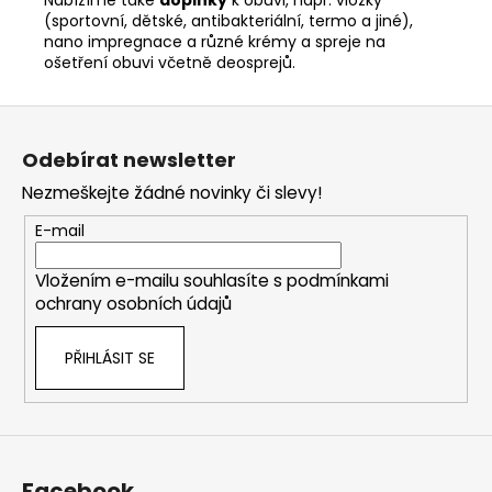
(sportovní, dětské, antibakteriální, termo a jiné),
nano impregnace a různé krémy a spreje na
ošetření obuvi včetně deosprejů.
Z
á
Odebírat newsletter
p
Nezmeškejte žádné novinky či slevy!
a
t
E-mail
í
Vložením e-mailu souhlasíte s
podmínkami
ochrany osobních údajů
PŘIHLÁSIT SE
Facebook