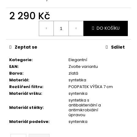
č
u
2 290 Kč
j
e
Měrná
m
DO KOŠÍKU
cena:
e
Zeptat se
Sdílet
PICCADILLY
DÁMSKÉ
Kategorie
:
Elegantní
POLOBOTKY
EAN
:
Zvolte variantu
S017001-
1
Barva
:
zlatá
STARORŮŽOVÉ
Materiál
:
syntetika
1
Rozšíření filtru
:
PODPATEK VÝŠKA 7 cm
490
Materiál vršku
:
syntenika
Kč
syntetika s
antibakteriální a
Materiál stélky
:
antimikrobiální
úpravou
Materiál podešve
:
syntenika