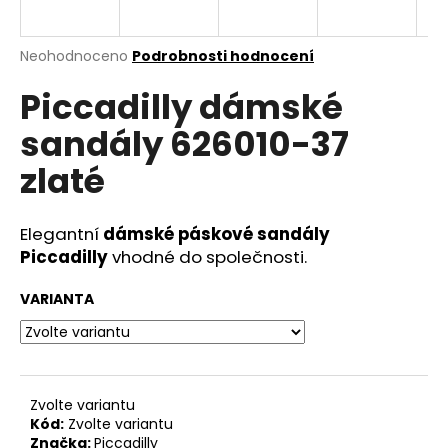
a
j
Průměrné
Neohodnoceno
Podrobnosti hodnocení
í
hodnocení
Piccadilly dámské
produktu
t
je
?
sandály 626010-37
0,0
z
zlaté
5
hvězdiček.
Elegantní
dámské páskové sandály
HLEDAT
Piccadilly
vhodné do společnosti.
VARIANTA
D
o
p
o
r
Zvolte variantu
Kód:
Zvolte variantu
u
Značka:
Piccadilly