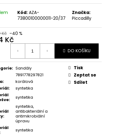
MSKÉ POLOBOTKY
ORŮŽOVÉ
adem
Kód:
AZA-
Značka:
)
73800100000011-20/37
Piccadilly
0 Kč
–40 %
4 Kč
ná
DO KOŠÍKU
:
Tisk
gorie
:
Sandály
7891778297821
Zeptat se
va
:
korálová
Sdílet
riál
:
syntetika
riál
syntetika
ešve
:
syntetika,
riál
antibakteriální a
ky
:
antimikrobiální
úpravu
riál
syntetika
: