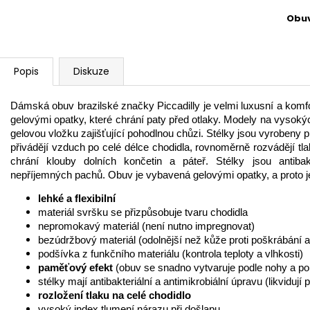
Obu
Popis
Diskuze
Dámská obuv brazilské značky Piccadilly je velmi luxusní a kom
gelovými opatky, které chrání paty před otlaky. Modely na vysok
gelovou vložku zajišťující pohodlnou chůzi. Stélky jsou vyroben
přivádějí vzduch po celé délce chodidla, rovnoměrně rozvádějí tlak
chrání klouby dolních končetin a páteř. Stélky jsou antibakt
nepříjemných pachů. Obuv je vybavená gelovými opatky, a proto je 
lehké a flexibilní
materiál svršku se přizpůsobuje tvaru chodidla
nepromokavý materiál (není nutno impregnovat)
bezúdržbový materiál (odolnější než kůže proti poškrábání a
podšívka z funkčního materiálu (kontrola teploty a vlhkosti)
paměťový efekt
(obuv se snadno vytvaruje podle nohy a po 
stélky mají antibakteriální a antimikrobiální úpravu (likvidují
rozložení tlaku na celé chodidlo
vysoký index tlumení nárazu při došlapu