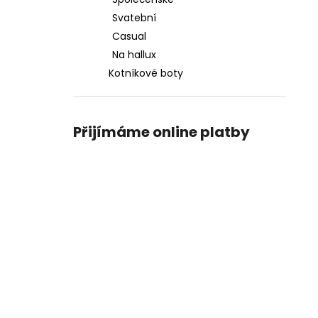
PICCADILLY DÁMSKÉ ŽABKY 418022-6
l
BÍLÉ/BÉŽOVÉ
Svatební
714 Kč
Casual
Původně:
1 190 Kč
Na hallux
Kotníkové boty
Přijímáme online platby