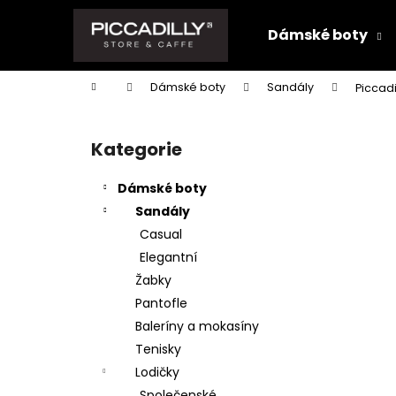
K
Přejít
na
o
Dámské boty
obsah
Zpět
Zpět
š
do
do
í
Domů
Dámské boty
Sandály
Piccad
k
obchodu
obchodu
P
o
Kategorie
Přeskočit
s
kategorie
t
Dámské boty
r
Sandály
a
Casual
n
Elegantní
n
Žabky
í
Pantofle
p
Baleríny a mokasíny
a
Tenisky
n
Lodičky
e
Společenské