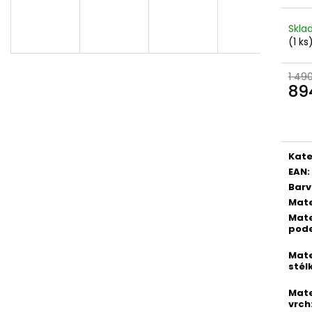
PICCADILLY DÁMSKÉ TENISKY SOFTSTEP
PICCADILLY DÁ
979033-2 TMAVĚ ŠEDÉ
S017001-1 STAR
Skl
1 990 Kč
1 490 Kč
(1 ks
1 49
89
Měr
cena
Kate
EAN
:
Bar
Mate
Mate
pod
Mate
stél
Mate
vrch