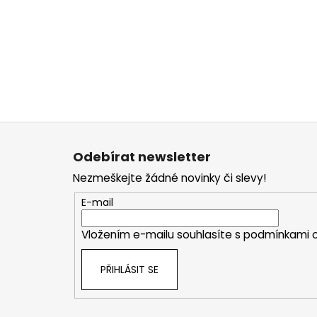
Z
á
Odebírat newsletter
p
Nezmeškejte žádné novinky či slevy!
a
t
E-mail
í
Vložením e-mailu souhlasíte s
podmínkami o
PŘIHLÁSIT SE