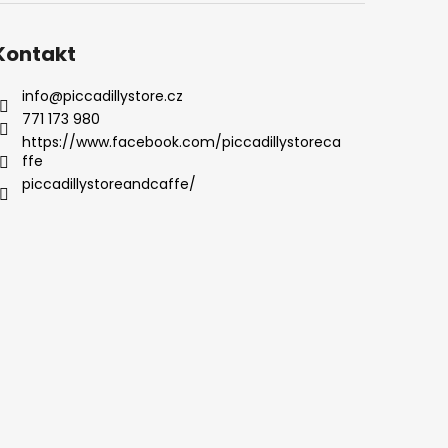
Kontakt
info
@
piccadillystore.cz
771 173 980
https://www.facebook.com/piccadillystoreca
ffe
piccadillystoreandcaffe/