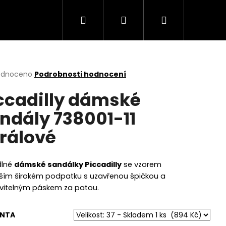
Hledat
Přihlášení
Nákupní
košík
rné
odnoceno
Podrobnosti hodnocení
cení
ccadilly dámské
ktu
ndály 738001-11
rálové
ček.
dlné
dámské sandálky Piccadilly
se vzorem
žším širokém podpatku s uzavřenou špičkou a
vitelným páskem za patou.
Následující
ANTA