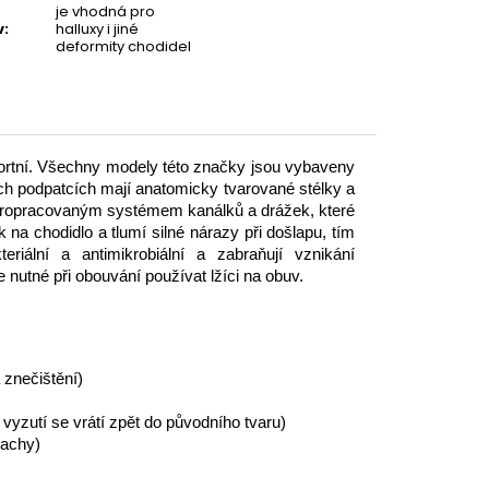
je vhodná pro
v
:
halluxy i jiné
deformity chodidel
fortní. Všechny modely této značky jsou vybaveny
ých podpatcích mají anatomicky tvarované stélky a
y propracovaným systémem kanálků a drážek, které
 na chodidlo a tlumí silné nárazy při došlapu, tím
eriální a antimikrobiální a zabraňují vznikání
nutné při obouvání používat lžíci na obuv.
 znečištění)
vyzutí se vrátí zpět do původního tvaru)
 pachy)