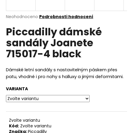
a
j
Průměrné
Neohodnoceno
Podrobnosti hodnocení
í
hodnocení
Piccadilly dámské
produktu
t
je
?
sandály Joanete
0,0
z
715017-4 black
5
hvězdiček.
HLEDAT
Dámské letní sandály s nastavitelným páskem přes
patu, vhodné i pro nohy s halluxy a jinými deformitami.
VARIANTA
D
o
p
o
r
Zvolte variantu
Kód:
Zvolte variantu
u
Značka:
Piccadilly