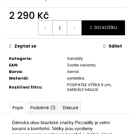
č
u
2 290 Kč
j
e
Měrná
m
DO KOŠÍKU
cena:
e
Zeptat se
Sdílet
PICCADILLY
DÁMSKÉ
Kategorie
:
Sandály
BALERÍNY
EAN
:
Zvolte variantu
109018-
2
Barva
:
černá
ČERNÉ
Materiál
:
syntetika
605
PODPATEK VÝŠKA 6 cm,
Rozšíření filtru
:
Kč
SANDÁLY HALLUX
Popis
Podobné (1)
Diskuze
Dámská obuv brazilské značky Piccadilly je velmi
luxusní a komfortní. Stélky jsou vyrobeny