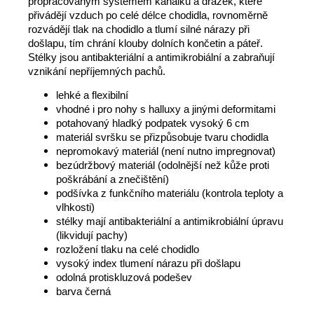
propracovaným systémem kanálků a drážek, které
přivádějí vzduch po celé délce chodidla, rovnoměrně
rozvádějí tlak na chodidlo a tlumí silné nárazy při
došlapu, tím chrání klouby dolních končetin a páteř.
Stélky jsou antibakteriální a antimikrobiální a zabraňují
vznikání nepříjemných pachů.
lehké a flexibilní
vhodné i pro nohy s halluxy a jinými deformitami
potahovaný hladký podpatek vysoký 6 cm
materiál svršku se přizpůsobuje tvaru chodidla
nepromokavý materiál (není nutno impregnovat)
bezúdržbový materiál (odolnější než kůže proti
poškrábání a znečištění)
podšívka z funkčního materiálu (kontrola teploty a
vlhkosti)
stélky mají antibakteriální a antimikrobiální úpravu
(likvidují pachy)
rozložení tlaku na celé chodidlo
vysoký index tlumení nárazu při došlapu
odolná protiskluzová podešev
barva černá