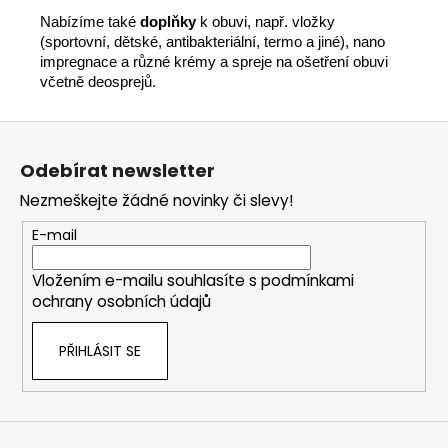
Nabízíme také
doplňky
k obuvi, např. vložky
(sportovní, dětské, antibakteriální, termo a jiné), nano
impregnace a různé krémy a spreje na ošetření obuvi
včetně deosprejů.
Z
á
Odebírat newsletter
p
Nezmeškejte žádné novinky či slevy!
a
t
E-mail
í
Vložením e-mailu souhlasíte s
podmínkami
ochrany osobních údajů
PŘIHLÁSIT SE