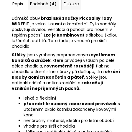
Popis
Podobné (4)
Diskuze
Dámská obuv
brazilské značky Piccadilly řady
WIDEFIT
je velmi luxusní a komfortní.
Tyto sandály
poskytují skvělou ventilaci a pohodlí pro nošení v
teplém počasí.
Lze je kombinovat
s širokou škálou
ležérních outfitů. Tato řada je vhodná pro širší
chodidla.
Stélky
jsou vyrobeny propracovaným
systémem
kanálků a drážek
, které přivádějí vzduch po celé
délce chodidla,
rovnoměrně rozvádějí
tlak na
chodidlo a tlumí silné nárazy při došlapu, tím
chrání
klouby dolních končetin a páteř
. Stélky jsou
antibakteriální a antimikrobiální a
zabraňují
vznikání nepříjemných pachů.
lehké a flexibilní
přes nárt kroucený zavazovací provázek
s
utažením okolo kotníku zakončený kovovými
konci
nenáročný materiál, ideální pro letní období
vhodné pro širší chodidla
stélky mají antibakteriální a antimikrobiální