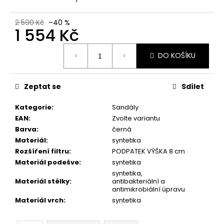
č
u
j
2 590 Kč
–40 %
1 554 Kč
e
m
Měrná
e
DO KOŠÍKU
cena:
PICCADILLY
Zeptat se
Sdílet
DÁMSKÉ
TENISKY
Kategorie
:
Sandály
SNEAKERS
EAN
:
Zvolte variantu
S015002-
7
Barva
:
černá
ČERNÉ
Materiál
:
syntetika
1
Rozšíření filtru
:
PODPATEK VÝŠKA 8 cm
014
Materiál podešve
:
syntetika
Kč
syntetika,
Původně:
Materiál stélky
:
antibakteriální a
1
antimikrobiální úpravu
690
Materiál vrch
:
syntetika
Kč