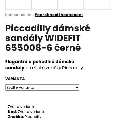
a
j
Průměrné
Neohodnoceno
Podrobnosti hodnocení
í
hodnocení
Piccadilly dámské
produktu
t
je
?
sandály WIDEFIT
0,0
z
655008-6 černé
5
hvězdiček.
Elegantní a pohodlné dámské
HLEDAT
sandály
brazilské značky Piccadilly.
VARIANTA
D
o
p
o
r
Zvolte variantu
Kód:
Zvolte variantu
u
Značka:
Piccadilly