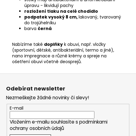
úpravu - likvidují pachy
rozložení tlaku na celé chodidlo
podpatek vysoký 8 cm,
lakovaný, tvarovaný
do trojúhelníku
barva
černá
Nabízíme také
doplňky
k obuvi, např. vložky
(sportovní, dětské, antibakteriální, termo a jiné),
nano impregnace a různé krémy a spreje na
ošetření obuvi včetně deosprejů.
Z
á
Odebírat newsletter
p
Nezmeškejte žádné novinky či slevy!
a
t
E-mail
í
Vložením e-mailu souhlasíte s
podmínkami
ochrany osobních údajů