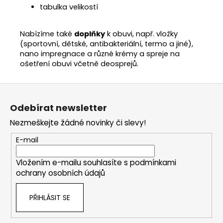
tabulka velikostí
Nabízíme také
doplňky
k obuvi, např. vložky
(sportovní, dětské, antibakteriální, termo a jiné),
nano impregnace a různé krémy a spreje na
ošetření obuvi včetně deosprejů.
Z
á
Odebírat newsletter
p
Nezmeškejte žádné novinky či slevy!
a
t
E-mail
í
Vložením e-mailu souhlasíte s
podmínkami
ochrany osobních údajů
PŘIHLÁSIT SE