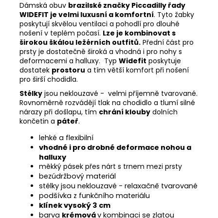
Dámská obuv
brazilské značky Piccadilly řady
WIDEFIT je velmi luxusní a komfortní
. Tyto žabky
poskytují skvělou ventilaci a pohodlí pro dlouhé
nošení v teplém počasí.
Lze je kombinovat s
širokou škálou ležérních outfitů.
Přední část pro
prsty je dostatečně široká a vhodná i pro nohy s
deformacemi a halluxy. Typ
Widefit
poskytuje
dostatek
prostoru
a tím větší komfort při nošení
pro širší chodidla.
Stélky
jsou neklouzavé - velmi příjemně tvarované.
Rovnoměrně rozvádějí tlak na chodidlo a tlumí silné
nárazy při došlapu, tím
chrání klouby
dolních
končetin a
páteř
.
lehké a flexibilní
vhodné i pro drobné deformace nohou a
halluxy
měkký pásek přes nárt s trnem mezi prsty
bezúdržbový materiál
stélky jsou neklouzavé - relaxačně tvarované
podšívka z funkčního materiálu
klínek vysoký 3 cm
barva
krémová
v kombinaci se zlatou