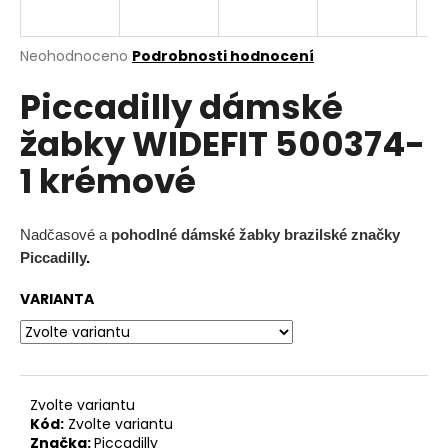
a
j
Průměrné
Neohodnoceno
Podrobnosti hodnocení
í
hodnocení
Piccadilly dámské
produktu
t
je
?
žabky WIDEFIT 500374-
0,0
z
1 krémové
5
hvězdiček.
HLEDAT
Nadčasové a
pohodlné dámské žabky brazilské značky
Piccadilly
.
VARIANTA
D
o
p
o
r
Zvolte variantu
Kód:
Zvolte variantu
u
Značka:
Piccadilly