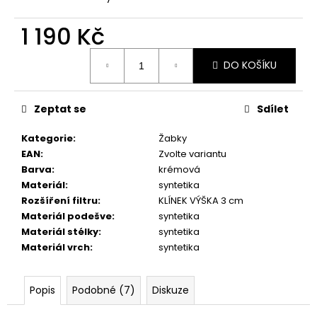
č
u
1 190 Kč
j
e
Měrná
m
DO KOŠÍKU
cena:
e
Zeptat se
Sdílet
PICCADILLY
DÁMSKÉ
Kategorie
:
Žabky
BALERÍNY
EAN
:
Zvolte variantu
109018-
2
Barva
:
krémová
ČERNÉ
Materiál
:
syntetika
605
Rozšíření filtru
:
KLÍNEK VÝŠKA 3 cm
Kč
Materiál podešve
:
syntetika
Materiál stélky
:
syntetika
Materiál vrch
:
syntetika
Popis
Podobné (7)
Diskuze