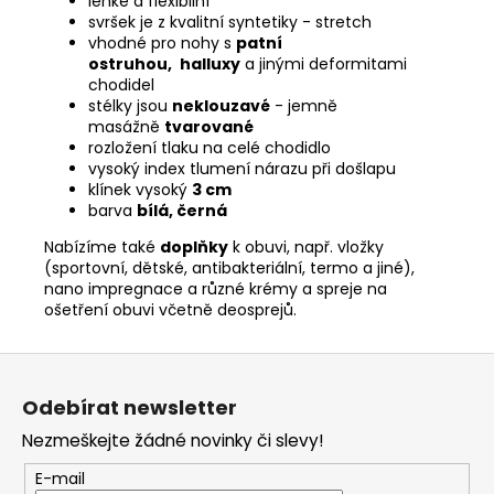
lehké a flexibilní
svršek je z kvalitní syntetiky - stretch
vhodné pro nohy s
patní
ostruhou,
halluxy
a jinými deformitami
chodidel
stélky jsou
neklouzavé
- jemně
masážně
tvarované
rozložení tlaku na celé chodidlo
vysoký index tlumení nárazu při došlapu
klínek vysoký
3 cm
barva
bílá, černá
Nabízíme také
doplňky
k obuvi, např. vložky
(sportovní, dětské, antibakteriální, termo a jiné),
nano impregnace a různé krémy a spreje na
ošetření obuvi včetně deosprejů.
Z
á
Odebírat newsletter
p
Nezmeškejte žádné novinky či slevy!
a
t
E-mail