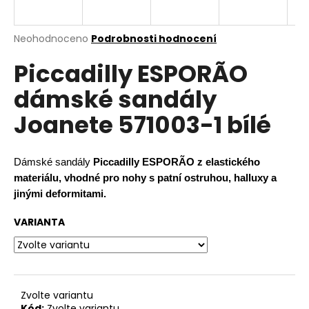
a
j
Průměrné
Neohodnoceno
Podrobnosti hodnocení
í
hodnocení
Piccadilly ESPORÃO
produktu
t
je
?
dámské sandály
0,0
z
Joanete 571003-1 bílé
5
hvězdiček.
HLEDAT
Dámské sandály
Piccadilly
ESPORÃO
z elastického
materiálu, vhodné pro nohy s patní ostruhou, halluxy a
jinými deformitami.
D
VARIANTA
o
p
o
r
u
Zvolte variantu
Kód:
Zvolte variantu