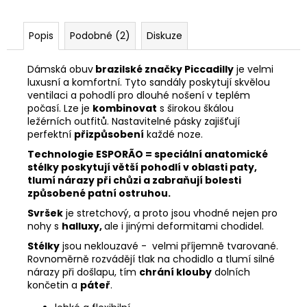
Popis
Podobné (2)
Diskuze
Dámská obuv
brazilské značky Piccadilly
je velmi
luxusní a komfortní.
Tyto sandály poskytují skvělou
ventilaci a pohodlí pro dlouhé nošení v teplém
počasí. Lze je
kombinovat
s širokou škálou
ležérních outfitů. Nastavitelné pásky zajišťují
perfektní
přizpůsobení
každé noze.
Technologie ESPORÃO = speciální anatomické
stélky poskytují větší pohodlí v oblasti paty,
tlumí nárazy při chůzi a zabraňují bolesti
způsobené patní ostruhou.
Svršek
je stretchový, a proto jsou vhodné nejen pro
nohy s
halluxy,
ale i jinými deformitami chodidel.
Stélky
jsou neklouzavé - velmi příjemně tvarované.
Rovnoměrně rozvádějí tlak na chodidlo a tlumí silné
nárazy při došlapu, tím
chrání klouby
dolních
končetin a
páteř
.