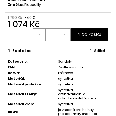
č
Značka:
Piccadilly
u
j
e
1 790 Kč
–40 %
1 074 Kč
m
e
Měrná
DO KOŠÍKU
cena:
PICCADILLY
FASCITE
Zeptat se
Sdílet
DÁMSKÉ
SANDÁLY
Kategorie
:
Sandály
239038-
4
EAN
:
Zvolte variantu
BÉŽOVÉ
Barva
:
krémová
1
Materiál
:
syntetika
790
Materiál podešve
:
syntetika
Kč
syntetika,
Materiál stélky
:
antibakteriální a
antimikrobiální úpravu
Materiál vrch
:
syntetika
je vhodná pro halluxy i
obuv
:
jiné deformity chodidel