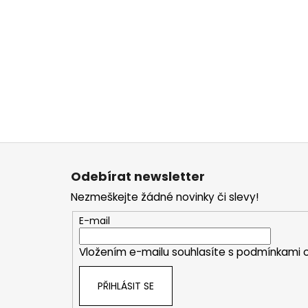
Z
á
Odebírat newsletter
p
Nezmeškejte žádné novinky či slevy!
a
t
E-mail
í
Vložením e-mailu souhlasíte s
podmínkami o
PŘIHLÁSIT SE