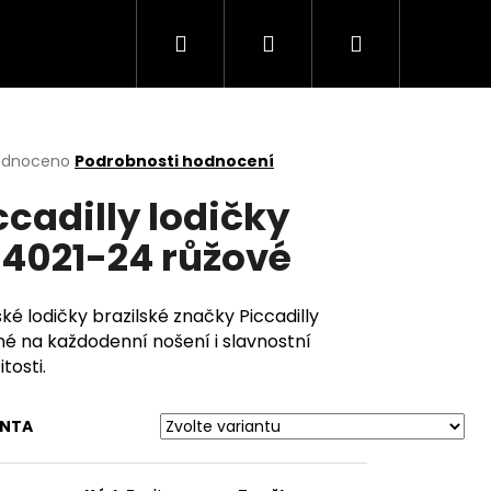
Hledat
Přihlášení
Nákupní
košík
rné
odnoceno
Podrobnosti hodnocení
cení
ccadilly lodičky
ktu
4021-24 růžové
ček.
é lodičky brazilské značky Piccadilly
é na každodenní nošení i slavnostní
itosti.
ANTA
Následující