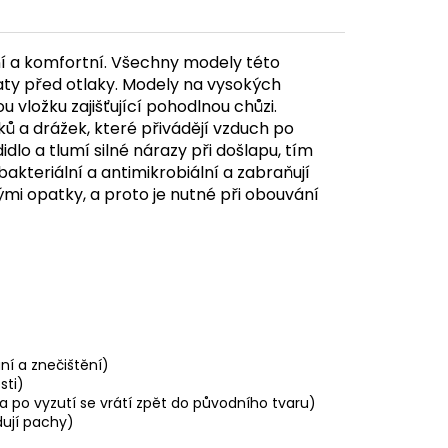
ní a komfortní. Všechny modely této
aty před otlaky. Modely na vysokých
vložku zajišťující pohodlnou chůzi.
 a drážek, které přivádějí vzduch po
dlo a tlumí silné nárazy při došlapu, tím
bakteriální a antimikrobiální a zabraňují
mi opatky, a proto je nutné při obouvání
ní a znečištění)
sti)
 po vyzutí se vrátí zpět do původního tvaru)
idují pachy)