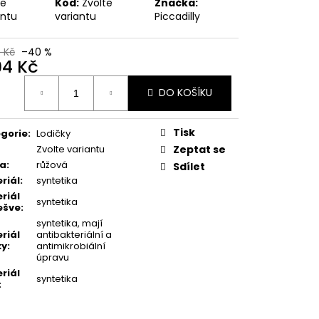
SKÉ PANTOFLE 274061-
te
Kód:
Zvolte
Značka:
antu
variantu
Piccadilly
 Kč
0 Kč
–40 %
94 Kč
ná
DO KOŠÍKU
:
Tisk
gorie
:
Lodičky
Zvolte variantu
Zeptat se
va
:
růžová
Sdílet
riál
:
syntetika
riál
syntetika
ešve
:
syntetika, mají
riál
antibakteriální a
ky
:
antimikrobiální
úpravu
riál
syntetika
: