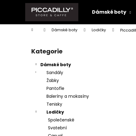
K
Přejít
na
o
Dámské boty
obsah
Zpět
Zpět
š
do
do
í
Domů
Dámské boty
Lodičky
Piccadil
k
obchodu
obchodu
P
o
Kategorie
Přeskočit
s
kategorie
t
Dámské boty
r
Sandály
a
Žabky
n
Pantofle
n
Baleríny a mokasíny
í
Tenisky
p
Lodičky
a
Společenské
n
Svatební
e
Casual