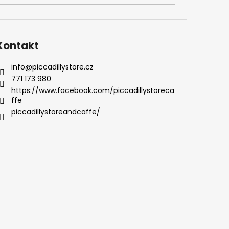
Kontakt
info
@
piccadillystore.cz
771 173 980
https://www.facebook.com/piccadillystoreca
ffe
piccadillystoreandcaffe/