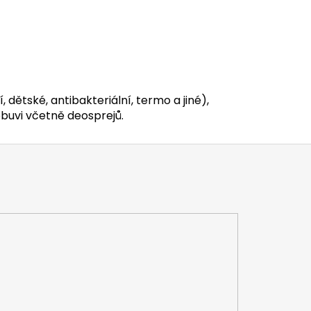
, dětské, antibakteriální, termo a jiné),
buvi včetně deosprejů.