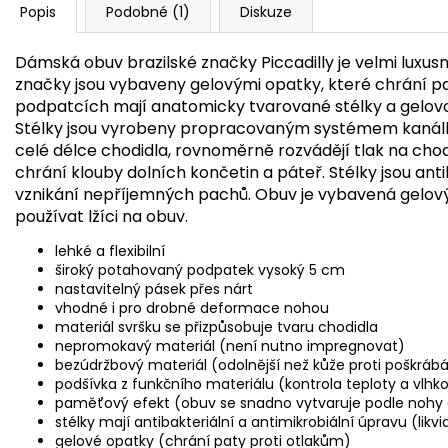
Popis
Podobné (1)
Diskuze
Dámská obuv brazilské značky Piccadilly je velmi luxus
značky jsou vybaveny gelovými opatky, které chrání p
podpatcích mají anatomicky tvarované stélky a gelovou 
Stélky jsou vyrobeny propracovaným systémem kanálků
celé délce chodidla, rovnoměrně rozvádějí tlak na chodi
chrání klouby dolních končetin a páteř. Stélky jsou anti
vznikání nepříjemných pachů. Obuv je vybavená gelový
používat lžíci na obuv.
lehké a flexibilní
široký potahovaný podpatek vysoký 5 cm
nastavitelný pásek přes nárt
vhodné i pro drobné deformace nohou
materiál svršku se přizpůsobuje tvaru chodidla
nepromokavý materiál (není nutno impregnovat)
bezúdržbový materiál (odolnější než kůže proti poškrábá
podšívka z funkčního materiálu (kontrola teploty a vlhko
paměťový efekt (obuv se snadno vytvaruje podle nohy a
stélky mají antibakteriální a antimikrobiální úpravu (likv
gelové opatky (chrání paty proti otlakům)