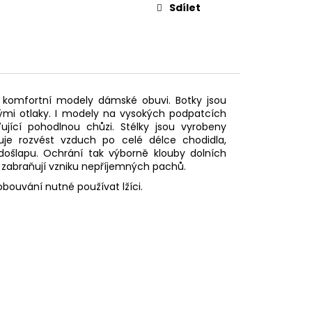
Sdílet
komfortní modely dámské obuvi. Botky
jsou
ými otlaky.
I m
odely na vysokých podpatcích
ující pohodlnou chůzi. Stélky jsou vyrobeny
e rozvést vzduch po celé délce chodidla,
 došlapu. Ochrání tak
výborně
klouby dolních
 zabraňují vzniku
nepříjemných pachů.
obouvání nutné používat lžíci.