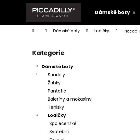
K
Přejít
na
o
Dámské boty
obsah
Zpět
Zpět
š
do
do
í
Domů
Dámské boty
Lodičky
Piccadi
k
obchodu
obchodu
P
o
Kategorie
Přeskočit
s
kategorie
t
Dámské boty
r
Sandály
a
Žabky
n
Pantofle
n
Baleríny a mokasíny
í
Tenisky
p
Lodičky
a
Společenské
n
Svatební
e
Casual