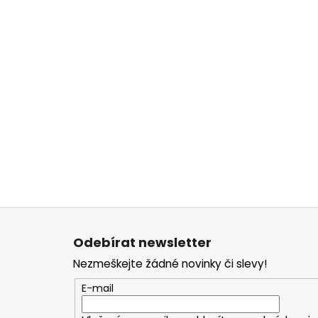
Z
á
Odebírat newsletter
p
Nezmeškejte žádné novinky či slevy!
a
t
E-mail
í