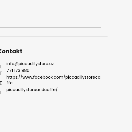
Kontakt
info
@
piccadillystore.cz
771 173 980
https://www.facebook.com/piccadillystoreca
ffe
piccadillystoreandcaffe/