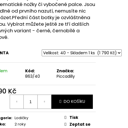
MSKÉ POLOBOTKY
ematické nožky či vybočené palce. Jsou
ORŮŽOVÉ
lné od prvního nazutí, nemusíte nic
ázet.
Přední část botky je ozvláštněna
u. Vybírat můžete ještě ze tří dalších
ných variant - černé, černobílé a
ové.
ANTA
adem
Kód:
Značka:
)
863/40
Piccadilly
790 Kč
ná
DO KOŠÍKU
:
Tisk
gorie
:
Lodičky
ka
:
2 roky
Zeptat se