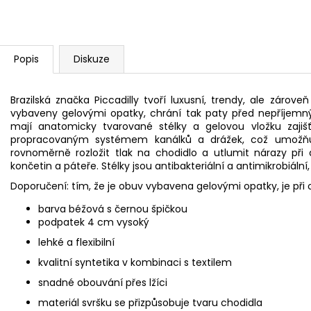
Popis
Diskuze
Brazilská
značka
Piccadilly
tvoří
luxusní, trendy, ale zároveň
vybaveny gelovými opatky, chrání tak paty před nepříjemn
mají anatomicky tvarované stélky a gelovou vložku zajišť
propracovaným systémem kanálků a drážek, což umožňuj
rovnoměrně rozložit tlak na chodidlo a utlumit
nárazy při
končetin a páteře. Stélky jsou antibakteriální a antimikrobiální,
Doporučení: tím, že je obuv vybavena
gelovými opatky, je při 
barva béžová s černou špičkou
podpatek
4
cm vysoký
lehké a flexibilní
kvalitní syntetika v kombinaci s textilem
snadné obouvání přes lžíci
materiál svršku se přizpůsobuje tvaru chodidla