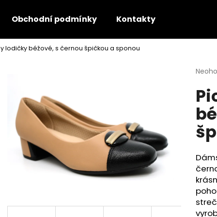
Obchodní podmínky
Kontakty
lly lodičky béžové, s černou špičkou a sponou
Co potřebujete najít?
Průmě
Neoh
hodno
Pi
produ
HLEDAT
je
bé
0,0
z
šp
5
Doporučujeme
hvězdi
Dámsk
čern
krásn
pohod
streč
vyrob