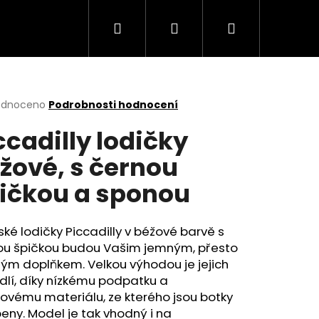
Hledat
Přihlášení
Nákupní
košík
rné
odnoceno
Podrobnosti hodnocení
cení
ccadilly lodičky
ktu
žové, s černou
ičkou a sponou
ček.
é lodičky Piccadilly v béžové barvě s
ou špičkou budou Vašim jemným, přesto
ým doplňkem. Velkou výhodou je jejich
lí, díky nízkému podpatku a
Následující
ovému materiálu, ze kterého jsou botky
eny. Model je tak vhodný i na