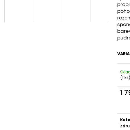
PICCADILLY DÁMSKÉ TENISKY SOFTSTEP
PICCADILLY DÁ
probl
979033-2 TMAVĚ ŠEDÉ
S017001-1 STAR
pohod
1 990 Kč
1 490 Kč
rozch
spono
barev
pudr
VARI
Skl
(1 ks
1 
Měr
cena
Kate
Záru