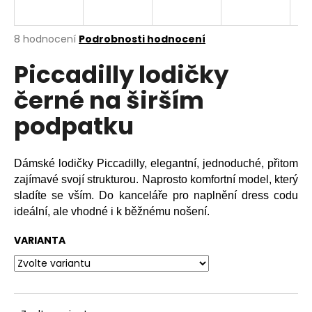
a
j
Průměrné
8 hodnocení
Podrobnosti hodnocení
í
hodnocení
Piccadilly lodičky
produktu
t
je
?
černé na širším
3,0
z
podpatku
5
hvězdiček.
HLEDAT
Dámské lodičky Piccadilly, elegantní, jednoduché, přitom
zajímavé svojí strukturou. Naprosto komfortní model, který
sladíte se vším. Do kanceláře pro naplnění dress codu
ideální, ale vhodné i k běžnému nošení.
D
o
VARIANTA
p
o
r
u