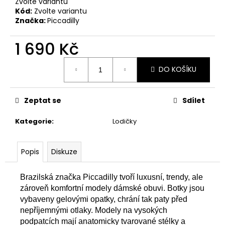
č
Zvolte variantu
u
Kód:
Zvolte variantu
Značka:
Piccadilly
j
e
1 690 Kč
m
e
Měrná
DO KOŠÍKU
cena:
PICCADILLY
DÁMSKÉ
Zeptat se
Sdílet
POLOBOTKY
S017001-
1
Kategorie
:
Lodičky
STARORŮŽOVÉ
1
490
Popis
Diskuze
Kč
B
razilsk
á
značk
a
Piccadilly
tvoří
luxusní,
trendy, ale
zároveň
komfortní
modely dámské obuvi
.
Botky
jsou
vybaveny gelovými opatky, chrání
t
ak
paty před
nepříjemnými
otlaky. Modely na vysokých
podpatcích mají anatomicky tvarované stélky a