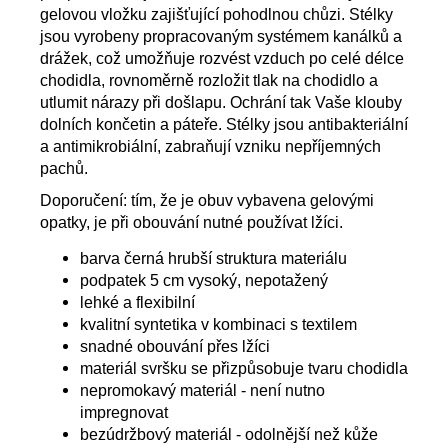
gelovou vložku zajišťující pohodlnou chůzi. Stélky
jsou vyrobeny propracovaným systémem kanálků a
drážek,
což umožňuje rozvést
vzduch po celé délce
chodidla, rovnoměrně r
ozložit
tlak na chodidlo a
utlumit
nárazy při došlapu.
O
chrání
tak Vaše
klouby
dolních končetin a páteř
e
. Stélky jsou antibakteriální
a antimikrobiální,
z
abraňují vznik
u
nepříjemných
pachů.
Doporučení: tím, že je o
buv vybaven
a
gelovými
opatky, je při obouvání
nutné
používat lžíci.
barva černá hrubší struktura materiálu
podpatek 5 cm vysoký, nepotažený
lehké a flexibilní
kvalitní syntetika v kombinaci s textilem
snadné obouvání přes lžíci
materiál svršku se přizpůsobuje tvaru chodidla
nepromokavý materiál - není nutno
impregnovat
bezúdržbový materiál - odolnější než kůže