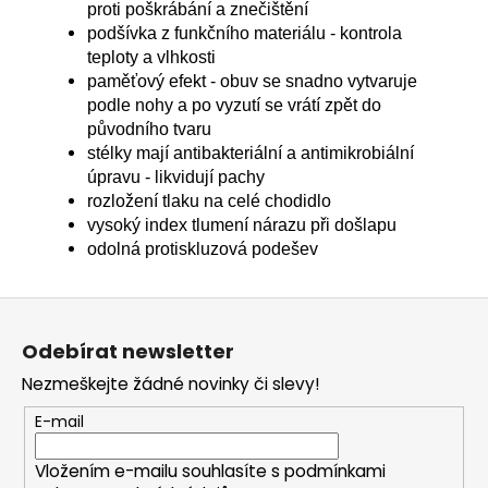
proti poškrábání a znečištění
podšívka z funkčního materiálu - kontrola
teploty a vlhkosti
paměťový efekt - obuv se snadno vytvaruje
podle nohy a po vyzutí se vrátí zpět do
původního tvaru
stélky mají antibakteriální a antimikrobiální
úpravu - likvidují pachy
rozložení tlaku na celé chodidlo
vysoký index tlumení nárazu při došlapu
odolná protiskluzová podešev
Z
á
Odebírat newsletter
p
Nezmeškejte žádné novinky či slevy!
a
t
E-mail
í
Vložením e-mailu souhlasíte s
podmínkami