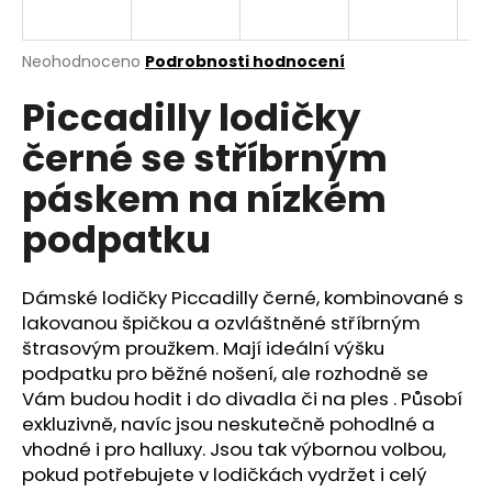
a
j
Průměrné
Neohodnoceno
Podrobnosti hodnocení
í
hodnocení
Piccadilly lodičky
produktu
t
je
?
černé se stříbrným
0,0
z
páskem na nízkém
5
hvězdiček.
podpatku
HLEDAT
Dámské
lodičky Piccadilly černé, kombinované s
lakovanou špičkou a ozvláštněné stříbrným
štrasovým proužkem. Mají ideální výšku
D
o
podpatku pro běžné nošení, ale rozhodně se
p
Vám budou hodit i do divadla či na ples . Působí
o
exkluzivně, navíc jsou neskutečně pohodlné a
r
vhodné i pro halluxy. Jsou tak výbornou volbou,
u
pokud potřebujete v lodičkách vydržet i celý