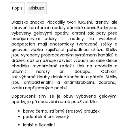
Popis
Diskuze
Brazilská
značka
Piccadilly
tvoří
luxusní, trendy, ale
zároveň
komfortní modely dámské obuvi. Botky
jsou
vybaveny gelovými opatky, chrání tak paty před
nepříjemnými otlaky.
I m
odely na vysokých
podpatcích mají anatomicky tvarované stélky a
gelovou vložku zajišťující pohodlnou chůzi. Stélky
jsou vyrobeny propracovaným systémem kanálků a
drážek, což umožňuje rozvést vzduch po celé délce
chodidla, rovnoměrně rozložit tlak na chodidlo a
utlumit
nárazy při došlapu. Ochrání
tak
výborně
klouby dolních končetin a páteře. Stélky
jsou antibakteriální a antimikrobiální, zabraňují
vzniku
nepříjemných pachů.
Doporučení: tím, že je obuv vybavena
gelovými
opatky, je při obouvání nutné používat lžíci.
barva černá, stříbrný štrasový proužek
podpatek
4
cm vysoký
lehké a flexibilní