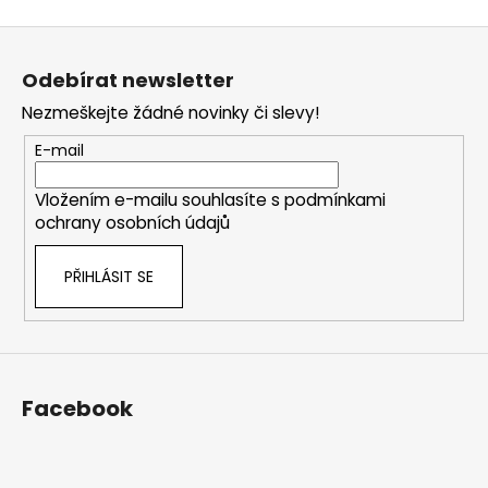
Z
á
Odebírat newsletter
p
Nezmeškejte žádné novinky či slevy!
a
t
E-mail
í
Vložením e-mailu souhlasíte s
podmínkami
ochrany osobních údajů
PŘIHLÁSIT SE
Facebook