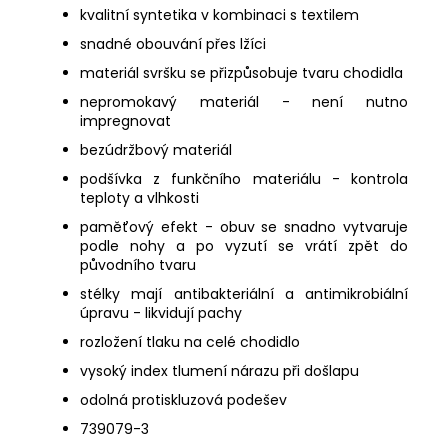
kvalitní syntetika v kombinaci s textilem
snadné obouvání přes lžíci
materiál svršku se přizpůsobuje tvaru chodidla
nepromokavý materiál - není nutno
impregnovat
bezúdržbový materiál
podšívka z funkčního materiálu - kontrola
teploty a vlhkosti
paměťový efekt - obuv se snadno vytvaruje
podle nohy a po vyzutí se vrátí zpět do
původního tvaru
stélky mají antibakteriální a antimikrobiální
úpravu - likvidují pachy
rozložení tlaku na celé chodidlo
vysoký index tlumení nárazu při došlapu
odolná protiskluzová podešev
739079-3