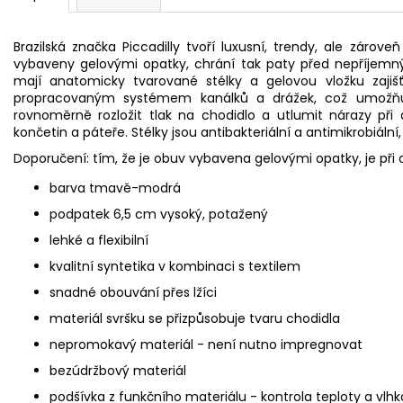
Brazilská
značka
Piccadilly
tvoří
luxusní, trendy, ale zároveň
vybaveny gelovými opatky, chrání tak paty před nepříjemn
mají anatomicky tvarované stélky a gelovou vložku zajišť
propracovaným systémem kanálků a drážek, což umožňuj
rovnoměrně rozložit tlak na chodidlo a utlumit
nárazy při
končetin a páteře. Stélky jsou antibakteriální a antimikrobiální,
Doporučení: tím, že je obuv vybavena
gelovými opatky, je při 
barva tmavě-modrá
podpatek 6
,5
cm vysoký, potažený
lehké a flexibilní
kvalitní syntetika v kombinaci s textilem
snadné obouvání přes lžíci
materiál svršku se přizpůsobuje tvaru chodidla
nepromokavý materiál - není nutno impregnovat
bezúdržbový materiál
podšívka z funkčního materiálu - kontrola teploty a vlhk