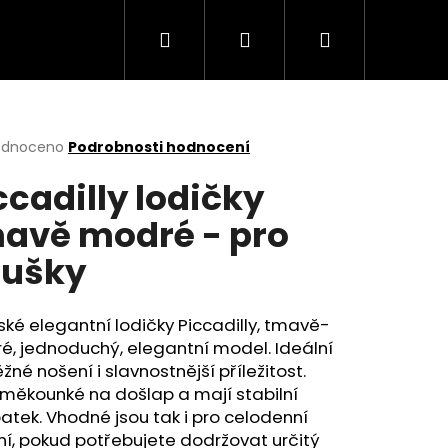
Hledat
Přihlášení
Nákupní
košík
rné
odnoceno
Podrobnosti hodnocení
cení
ccadilly lodičky
ktu
avě modré - pro
tušky
ček.
ské
elegantní
lodičky Piccadilly,
tmavě-
, jednoduchý, elegantní model. I
deální
žné nošení i slavnostnější příležitost.
měkounké na došlap a mají stabilní
Následující
tek. Vhodné jsou tak i pro celodenní
í, pokud potřebujete dodržovat určitý