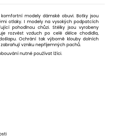
komfortní modely dámské obuvi. Botky
jsou
ými otlaky.
I m
odely na vysokých podpatcích
ující pohodlnou chůzi. Stélky jsou vyrobeny
e rozvést vzduch po celé délce chodidla,
 došlapu. Ochrání tak
výborně
klouby dolních
 zabraňují vzniku
nepříjemných pachů.
obouvání nutné používat lžíci.
osti