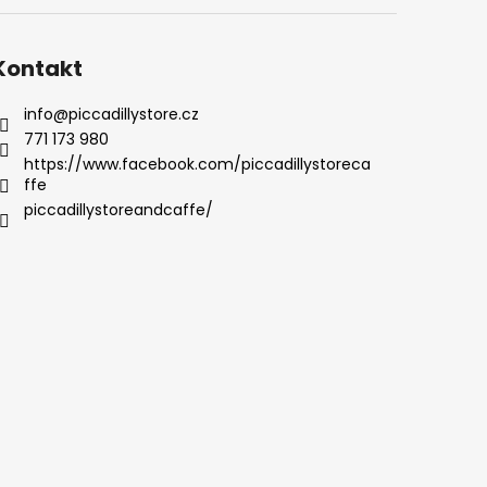
Kontakt
info
@
piccadillystore.cz
771 173 980
https://www.facebook.com/piccadillystoreca
ffe
piccadillystoreandcaffe/