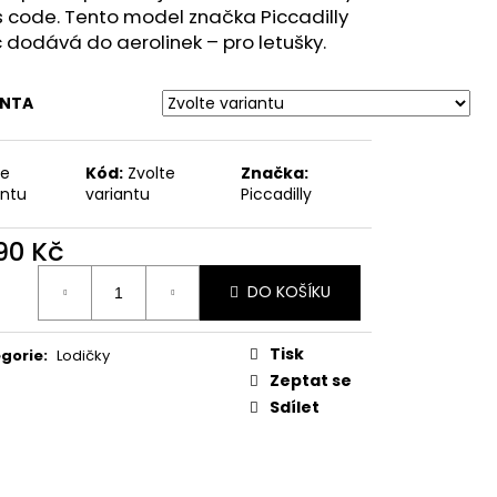
MSKÉ POLOBOTKY
s code.
Tento model značka Piccadilly
ORŮŽOVÉ
c
dodává do aerolinek – pro letušky.
ANTA
te
Kód:
Zvolte
Značka:
antu
variantu
Piccadilly
790 Kč
ná
DO KOŠÍKU
:
Tisk
gorie
:
Lodičky
Zeptat se
Sdílet