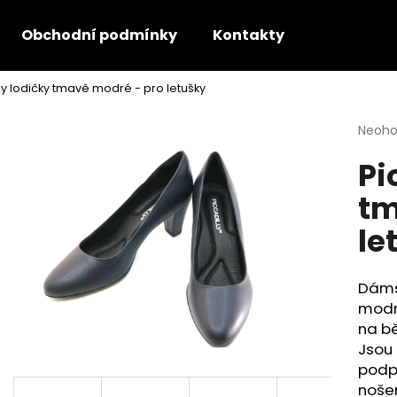
Obchodní podmínky
Kontakty
ly lodičky tmavě modré - pro letušky
Co potřebujete najít?
Průmě
Neoh
hodno
Pi
produ
HLEDAT
je
tm
0,0
z
le
5
Doporučujeme
hvězdi
Dám
modré
na bě
Jsou 
podpa
nošen