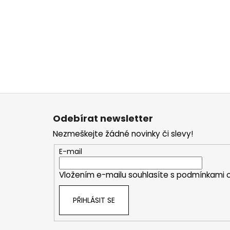
Z
á
Odebírat newsletter
p
Nezmeškejte žádné novinky či slevy!
a
t
E-mail
í
Vložením e-mailu souhlasíte s
podmínkami o
PŘIHLÁSIT SE