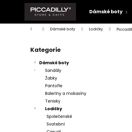
K
Přejít
na
o
Dámské boty
obsah
Zpět
Zpět
š
do
do
í
Domů
Dámské boty
Lodičky
Piccadil
k
obchodu
obchodu
P
o
Kategorie
Přeskočit
s
kategorie
t
Dámské boty
r
Sandály
a
Žabky
n
Pantofle
n
Baleríny a mokasíny
í
Tenisky
p
Lodičky
a
Společenské
n
Svatební
e
Casual