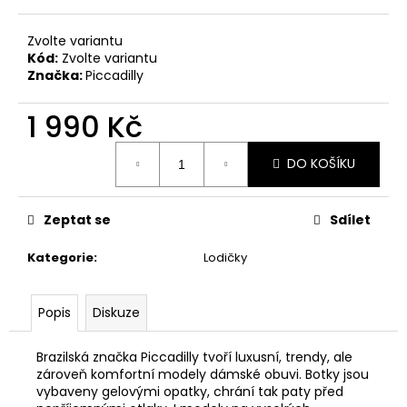
č
u
j
Zvolte variantu
Kód:
Zvolte variantu
e
Značka:
Piccadilly
m
e
1 990 Kč
Měrná
PICCADILLY
DO KOŠÍKU
cena:
DÁMSKÉ
TENISKY
SOFTSTEP
979033-
Zeptat se
Sdílet
2
TMAVĚ
Kategorie
:
Lodičky
ŠEDÉ
1
990
Popis
Diskuze
Kč
Brazilská značka Piccadilly tvoří luxusní, trendy, ale
zároveň komfortní modely dámské obuvi. Botky jsou
vybaveny gelovými opatky, chrání tak paty před