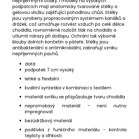
nepříjemnými otlaky. I modely na vysokých
podpatcích mají anatomicky tvarované stélky a
gelovou vložku zajišťující pohodlnou chůzi. Stélky
jsou vyrobeny propracovaným systémem kanálků a
drážek, což umožňuje rozvést vzduch po celé délce
chodidla, rovnoměrně rozložit tlak na chodidlo a
utlumit nárazy při došlapu. Ochrání tak výborně
klouby dolních končetin a páteře. Stélky jsou
antibakteriální a antimikrobiální, zabraňují vzniku
nepříjemných pachů.
zlatá
podpatek
7
cm vysoký
lehké a flexibilní
kvalitní syntetika v kombinaci s textilem
materiál svršku se přizpůsobuje tvaru chodidla
nepromokavý materiál - není nutno
impregnovat
bezúdržbový materiál
podšívka z funkčního materiálu - kontrola
teploty a vlhkosti