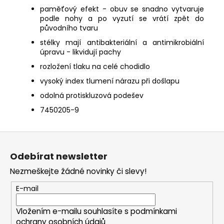
paměťový efekt - obuv se snadno vytvaruje
podle nohy a po vyzutí se vrátí zpět do
původního tvaru
stélky mají antibakteriální a antimikrobiální
úpravu - likvidují pachy
rozložení tlaku na celé chodidlo
vysoký index tlumení nárazu při došlapu
odolná protiskluzová podešev
7450205-9
Z
á
Odebírat newsletter
p
Nezmeškejte žádné novinky či slevy!
a
t
E-mail
í
Vložením e-mailu souhlasíte s
podmínkami
ochrany osobních údajů