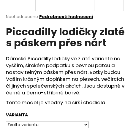
a
j
Průměrné
Neohodnoceno
Podrobnosti hodnocení
í
hodnocení
Piccadilly lodičky zlaté
produktu
t
je
?
s páskem přes nárt
0,0
z
5
hvězdiček.
Dámské Piccadilly lodičky ve zlaté variantě na
vyšším, širokém podpatku s pevnou patou a
HLEDAT
nastavitelným páskem přes nárt. Botky budou
Vaším krásným doplňkem na plesech, večírcích
či jiných společenských akcích. Jsou dostupné v
černé a černo-stříbrné barvě.
D
o
Tento model je vhodný na širší chodidla.
p
o
VARIANTA
r
u