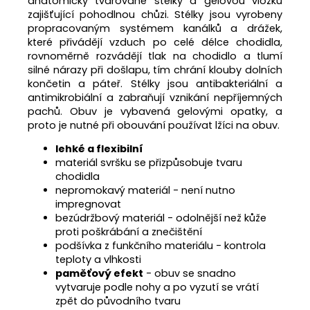
anatomicky tvarované stélky a gelovou vložku
zajišťující pohodlnou chůzi. Stélky jsou vyrobeny
propracovaným systémem kanálků a drážek,
které přivádějí vzduch po celé délce chodidla,
rovnoměrně rozvádějí tlak na chodidlo a tlumí
silné nárazy při došlapu, tím chrání klouby dolních
končetin a páteř. Stélky jsou antibakteriální a
antimikrobiální a zabraňují vznikání nepříjemných
pachů. Obuv je vybavená gelovými opatky, a
proto je nutné při obouvání používat lžíci na obuv.
lehké a flexibilní
materiál svršku se přizpůsobuje tvaru
chodidla
nepromokavý materiál - není nutno
impregnovat
bezúdržbový materiál - odolnější než kůže
proti poškrábání a znečištění
podšívka z funkčního materiálu - kontrola
teploty a vlhkosti
paměťový efekt
- obuv se snadno
vytvaruje podle nohy a po vyzutí se vrátí
zpět do původního tvaru