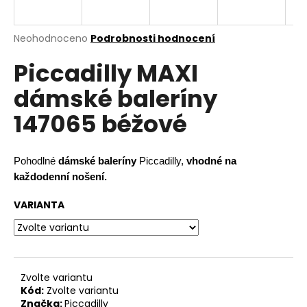
a
j
Průměrné
Neohodnoceno
Podrobnosti hodnocení
í
hodnocení
Piccadilly MAXI
produktu
t
je
?
dámské baleríny
0,0
z
147065 béžové
5
hvězdiček.
HLEDAT
Pohodlné
dámské baleríny
Piccadilly,
vhodné na
každodenní nošení.
VARIANTA
D
o
p
o
r
Zvolte variantu
Kód:
Zvolte variantu
u
Značka:
Piccadilly