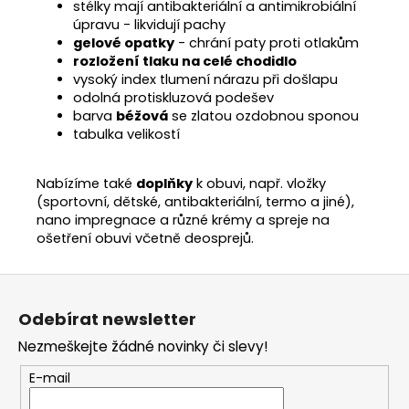
stélky mají antibakteriální a antimikrobiální
úpravu - likvidují pachy
gelové opatky
- chrání paty proti otlakům
rozložení tlaku na celé chodidlo
vysoký index tlumení nárazu při došlapu
odolná protiskluzová podešev
barva
béžová
se zlatou ozdobnou sponou
tabulka velikostí
Nabízíme také
doplňky
k obuvi, např. vložky
(sportovní, dětské, antibakteriální, termo a jiné),
nano impregnace a různé krémy a spreje na
ošetření obuvi včetně deosprejů.
Z
á
Odebírat newsletter
p
Nezmeškejte žádné novinky či slevy!
a
t
E-mail
í