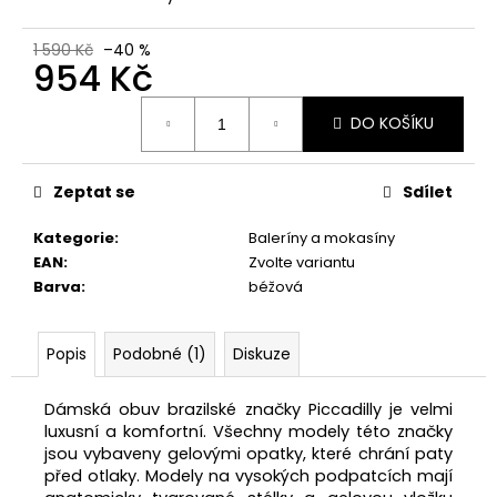
č
u
j
1 590 Kč
–40 %
954 Kč
e
m
Měrná
e
DO KOŠÍKU
cena:
PICCADILLY
Zeptat se
Sdílet
DÁMSKÉ
SANDÁLY
Kategorie
:
Baleríny a mokasíny
566015-
EAN
:
Zvolte variantu
5
ČERNÉ
Barva
:
béžová
987
Kč
Původně:
Popis
Podobné (1)
Diskuze
1
646
Kč
Dámská obuv brazilské značky Piccadilly je velmi
luxusní a komfortní. Všechny modely této značky
jsou vybaveny gelovými opatky, které chrání paty
před otlaky. Modely na vysokých podpatcích mají