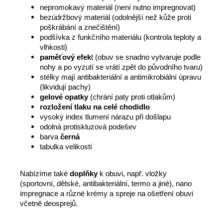
nepromokavý materiál (není nutno impregnovat)
bezúdržbový materiál (odolnější než kůže proti
poškrábání a znečištění)
podšívka z funkčního materiálu (kontrola teploty a
vlhkosti)
paměťový efek
t (obuv se snadno vytvaruje podle
nohy a po vyzutí se vrátí zpět do původního tvaru)
stélky mají antibakteriální a antimikrobiální úpravu
(likvidují pachy)
gelové opatky
(chrání paty proti otlakům)
rozložení tlaku na celé chodidlo
vysoký index tlumení nárazu při došlapu
odolná protiskluzová podešev
barva
černá
tabulka velikostí
Nabízíme také
doplňky
k obuvi, např. vložky
(sportovní, dětské, antibakteriální, termo a jiné), nano
impregnace a různé krémy a spreje na ošetření obuvi
včetně deosprejů.