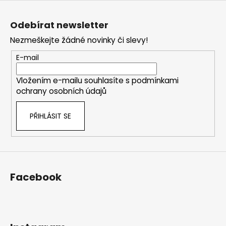
Z
á
Odebírat newsletter
p
Nezmeškejte žádné novinky či slevy!
a
t
E-mail
í
Vložením e-mailu souhlasíte s
podmínkami
ochrany osobních údajů
PŘIHLÁSIT SE
Facebook