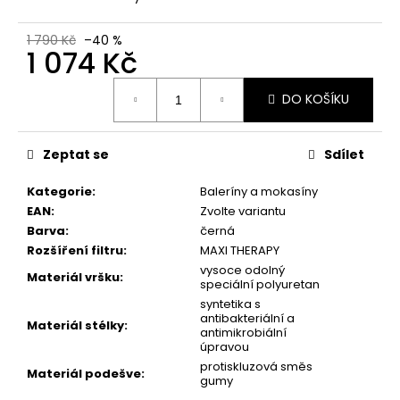
č
u
j
1 790 Kč
–40 %
1 074 Kč
e
m
Měrná
e
DO KOŠÍKU
cena:
PICCADILLY
Zeptat se
Sdílet
DÁMSKÉ
BALERÍNY
Kategorie
:
Baleríny a mokasíny
109018-
EAN
:
Zvolte variantu
1
Barva
:
černá
605
Rozšíření filtru
:
MAXI THERAPY
Kč
vysoce odolný
Materiál vršku
:
speciální polyuretan
syntetika s
antibakteriální a
Materiál stélky
:
antimikrobiální
úpravou
protiskluzová směs
Materiál podešve
:
gumy