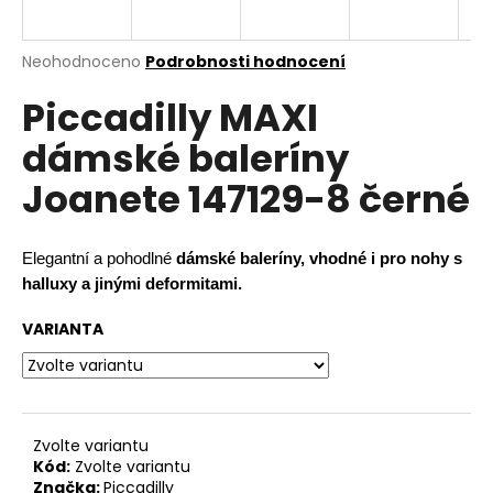
a
j
Průměrné
Neohodnoceno
Podrobnosti hodnocení
í
hodnocení
Piccadilly MAXI
produktu
t
je
?
dámské baleríny
0,0
z
Joanete 147129-8 černé
5
hvězdiček.
HLEDAT
Elegantní a pohodlné
dámské baleríny, vhodné i pro nohy s
halluxy a jinými deformitami.
VARIANTA
D
o
p
o
r
Zvolte variantu
Kód:
Zvolte variantu
u
Značka:
Piccadilly