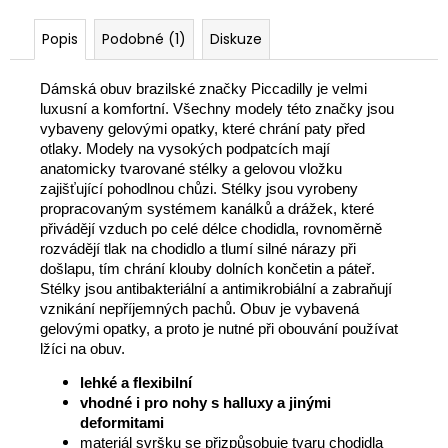
Popis
Podobné (1)
Diskuze
Dámská obuv brazilské značky Piccadilly je velmi
luxusní a komfortní. Všechny modely této značky jsou
vybaveny gelovými opatky, které chrání paty před
otlaky. Modely na vysokých podpatcích mají
anatomicky tvarované stélky a gelovou vložku
zajišťující pohodlnou chůzi. Stélky jsou vyrobeny
propracovaným systémem kanálků a drážek, které
přivádějí vzduch po celé délce chodidla, rovnoměrně
rozvádějí tlak na chodidlo a tlumí silné nárazy při
došlapu, tím chrání klouby dolních končetin a páteř.
Stélky jsou antibakteriální a antimikrobiální a zabraňují
vznikání nepříjemných pachů. Obuv je vybavená
gelovými opatky, a proto je nutné při obouvání používat
lžíci na obuv.
lehké a flexibilní
vhodné i pro nohy s halluxy a jinými
deformitami
materiál svršku se přizpůsobuje tvaru chodidla