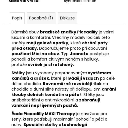
Materiál vršku
:
syntenika, stretch
Popis
Podobné (1)
Diskuze
Dámská obuv
brazilské značky Piccadilly
je velmi
luxusní a komfortní. Všechny modely lodiček této
značky
mají gelové opatky,
které
chrání paty
před otlaky.
Doporučujeme proto při obouvání
používat lžíci na obuv.
Typ
Joanete
poskytuje
pohodlí a komfort citlivým nohám s halluxy,
protože
svršek je stretchový.
Stélky
jsou vyrobeny propracovaným
systémem
kanálků a drážek
, které
přivádějí vzduch
po celé
délce chodidla.
Rovnoměrně rozvádějí tlak
na
chodidlo a tlumí silné nárazy při došlapu, tím
chrání
klouby dolních končetin a páteř
. Stélky jsou
antibakteriální a antimikrobiální a
zabraňují
vznikání nepříjemných pachů.
Řada Piccadilly MAXI Therapy
je navržena pro
ženy, které potřebují maximální pohodlí a péči o
nohy.
Speciální stélky s technologií