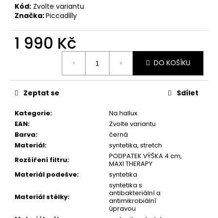
č
Kód:
Zvolte variantu
u
Značka:
Piccadilly
j
e
1 990 Kč
m
e
Měrná
DO KOŠÍKU
cena:
PICCADILLY
DÁMSKÉ
Zeptat se
Sdílet
TENISKY
SOFTSTEP
Kategorie
:
Na hallux
979033-
EAN
:
Zvolte variantu
2
TMAVĚ
Barva
:
černá
ŠEDÉ
Materiál
:
syntetika, stretch
1
PODPATEK VÝŠKA 4 cm,
Rozšíření filtru
:
990
MAXI THERAPY
Kč
Materiál podešve
:
syntetika
syntetika s
antibakteriální a
Materiál stélky
:
antimikrobiální
úpravou