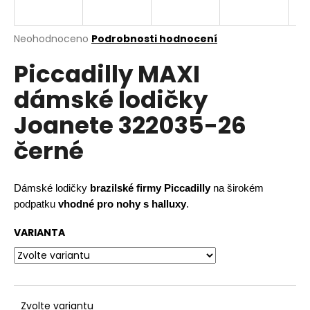
a
j
Průměrné
Neohodnoceno
Podrobnosti hodnocení
í
hodnocení
Piccadilly MAXI
produktu
t
je
?
dámské lodičky
0,0
z
Joanete 322035-26
5
hvězdiček.
černé
HLEDAT
Dámské lodičky
brazilské firmy Piccadilly
na širokém
podpatku
vhodné pro nohy s halluxy
.
D
VARIANTA
o
p
o
r
u
Zvolte variantu