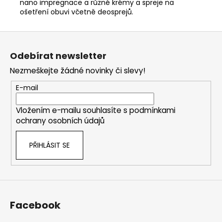
nano impregnace a různé krémy a spreje na
ošetření obuvi včetně deosprejů.
Z
á
Odebírat newsletter
p
Nezmeškejte žádné novinky či slevy!
a
t
E-mail
í
Vložením e-mailu souhlasíte s
podmínkami
ochrany osobních údajů
PŘIHLÁSIT SE
Facebook