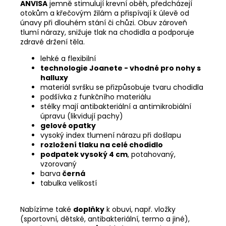
ANVISA
jemně stimulují krevní oběh, předcházejí
otokům a křečovým žilám a přispívají k úlevě od
únavy při dlouhém stání či chůzi. Obuv zároveň
tlumí nárazy, snižuje tlak na chodidla a podporuje
zdravé držení těla.
lehké a flexibilní
technologie Joanete - vhodné pro nohy s
halluxy
materiál svršku se přizpůsobuje tvaru chodidla
podšívka z funkčního materiálu
stélky mají antibakteriální a antimikrobiální
úpravu (likvidují pachy)
gelové opatky
vysoký index tlumení nárazu při došlapu
rozložení tlaku na celé chodidlo
podpatek vysoký 4 cm
, potahovaný,
vzorovaný
barva
černá
tabulka velikostí
Nabízíme také
doplňky
k obuvi, např. vložky
(sportovní, dětské, antibakteriální, termo a jiné),