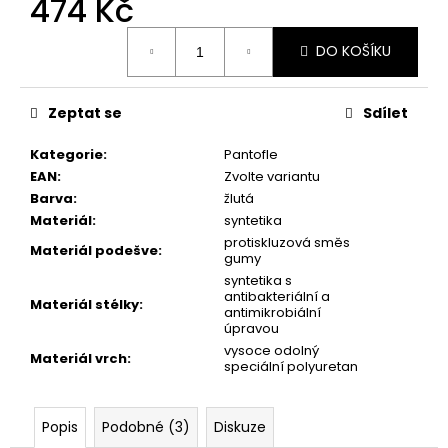
474 Kč
č
u
Měrná
j
DO KOŠÍKU
cena:
e
m
e
Zeptat se
Sdílet
Kategorie
:
Pantofle
PICCADILLY
EAN
:
Zvolte variantu
DÁMSKÉ
Barva
:
žlutá
POLOBOTKY
Materiál
:
syntetika
S017001-
1
protiskluzová směs
Materiál podešve
:
STARORŮŽOVÉ
gumy
syntetika s
1
antibakteriální a
490
Materiál stélky
:
antimikrobiální
Kč
úpravou
vysoce odolný
Materiál vrch
:
speciální polyuretan
Popis
Podobné (3)
Diskuze