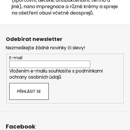
(sportovní, dětské, antibakteriální, termo a
jiné), nano impregnace a různé krémy a spreje
na ošetření obuvi včetně deosprejů.
Z
á
Odebírat newsletter
p
Nezmeškejte žádné novinky či slevy!
a
t
E-mail
í
Vložením e-mailu souhlasíte s
podmínkami
ochrany osobních údajů
PŘIHLÁSIT SE
Facebook