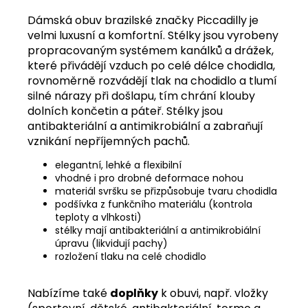
Dámská obuv brazilské značky Piccadilly je
velmi luxusní a komfortní. Stélky jsou vyrobeny
propracovaným systémem kanálků a drážek,
které přivádějí vzduch po celé délce chodidla,
rovnoměrně rozvádějí tlak na chodidlo a tlumí
silné nárazy při došlapu, tím chrání klouby
dolních končetin a páteř. Stélky jsou
antibakteriální a antimikrobiální a zabraňují
vznikání nepříjemných pachů.
elegantní, lehké a flexibilní
vhodné i pro drobné deformace nohou
materiál svršku se přizpůsobuje tvaru chodidla
podšívka z funkčního materiálu (kontrola
teploty a vlhkosti)
stélky mají antibakteriální a antimikrobiální
úpravu (likvidují pachy)
rozložení tlaku na celé chodidlo
Nabízíme také
doplňky
k obuvi, např. vložky