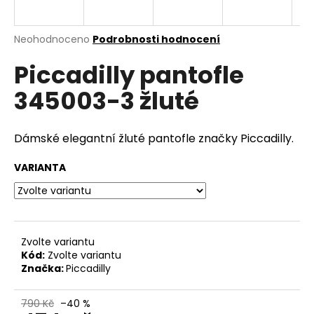
a
j
Průměrné
Neohodnoceno
Podrobnosti hodnocení
í
hodnocení
Piccadilly pantofle
produktu
t
je
?
345003-3 žluté
0,0
z
5
hvězdiček.
Dámské elegantní žluté pantofle značky Piccadilly.
HLEDAT
VARIANTA
D
o
Zvolte variantu
p
Kód:
Zvolte variantu
o
Značka:
Piccadilly
r
u
790 Kč
–40 %