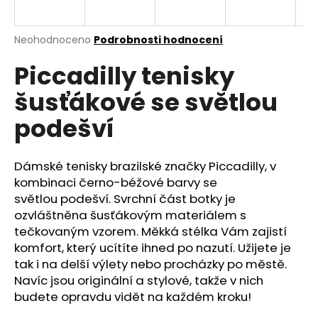
a
j
Průměrné
Neohodnoceno
Podrobnosti hodnocení
í
hodnocení
Piccadilly tenisky
produktu
t
je
?
šusťákové se světlou
0,0
z
podešví
5
hvězdiček.
Dámské tenisky brazilské značky Piccadilly, v
HLEDAT
kombinaci černo-béžové barvy se
světlou podešví.
Svrchní část botky je
ozvláštněna šusťákovým materiálem s
D
tečkovaným vzorem. Měkká stélka Vám zajistí
o
komfort, který ucítíte ihned po nazutí. Užijete je
p
tak i na delší výlety nebo procházky po městě.
o
Navíc jsou originální a stylové, takže v nich
r
budete opravdu vidět na každém kroku!
u