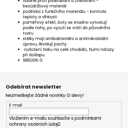
odolné proti poškrábání a znečištění -
bezúdržbový materiál
podšívka z funkčního materiálu - kontrola
teploty a vlhkosti
paměťový efekt, boty se snadno vytvarují
podle nohy, po vyzutí se vrátí do původního
tvaru
stélky mají antibakteriální a antimikrobiální
úpravu, likvidují pachy
rozložení tlaku na celé chodidlo, tlumí nárazy
při došlapu
985006-5
Z
á
Odebírat newsletter
p
Nezmeškejte žádné novinky či slevy!
a
t
E-mail
í
Vložením e-mailu souhlasíte s
podmínkami
ochrany osobních údajů