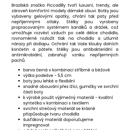
Brazilská značka Piccadilly tvoří luxusní, trendy, ale
zároveň komfortní modely dámské obuvi. Botky jsou
vybaveny gelovými opatky, chrání tak paty před
nepříjemnými otlaky. Stélky jsou vyrobeny
propracovaným systémem kanálků a drážek, což
umožňuje rozvést vzduch po celé délce chodidla,
rovnoměrně rozložit tlak na chodidlo a utlumit
nárazy při došlapu. Ochrání tak Vaše klouby dolních
končetin a páteře. Stélky jsou antibakteriální a
antimikrobiální, zabraňují vzniku nepříjemných
pachů.
barva černá v kombinaci stříbrné a béžové
výška podešve - 5,5 cm
boty jsou lehké a flexibilní
snadné obouvání přes lžíci, gumičky ve svrchní
části boty
k výrobě použit výjimečný materiál - kvalitní
syntetika v kombinaci s textilem
svrchní strečový materiál se krásně
přizpůsobuje tvaru chodidla
šusťákový materiál doporučujeme
impregnovat