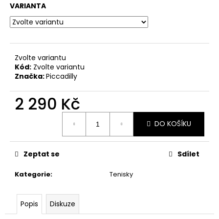
č
VARIANTA
u
j
e
m
e
Zvolte variantu
Kód:
Zvolte variantu
Značka:
Piccadilly
PICCADILLY
DÁMSKÉ
2 290 Kč
KOTNÍKOVÉ
KOZAČKY
Měrná
119013-
DO KOŠÍKU
6
cena:
ČERNÉ
1
Zeptat se
Sdílet
074
Kč
Původně:
Kategorie
:
Tenisky
1
790
Kč
Popis
Diskuze