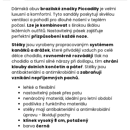
Dámská obuv
brazilské značky Piccadilly
je velmi
luxusní a komfortní.
Tyto sandály poskytují skvělou
ventilaci a pohodlí pro dlouhé nošení v teplém
počasí.
Lze je kombinovat
s širokou škálou
ležérních outfitů. Nastavitelný pásek zajišťuje
perfektní
přizpůsobení každé noze.
Stélky
jsou vyrobeny propracovaným
systémem
kanálků a drážek
, které přivádějí vzduch po celé
délce chodidla,
rovnoměrně rozvádějí
tlak na
chodidlo a tlumí silné nárazy při došlapu, tím
chrání
klouby dolních končetin a páteř
. Stélky jsou
antibakteriální a antimikrobiální a
zabraňují
vznikání nepříjemných pachů.
lehké a flexibilní
nastavitelný pásek přes patu
nenáročný materiál, ideální pro letní období
podšívka z funkčního materiálu
stélky mají antibakteriální a antimikrobiální
úpravu - likvidují pachy
klínek vysoký 8 cm, potažený
barva
černá