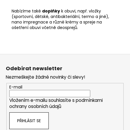
Nabízíme také
doplňky
k obuvi, např. vložky
(sportovní, dětské, antibakteriální, termo a jiné),
nano impregnace a různé krémy a spreje na
ošetření obuvi včetně deosprejů.
Z
á
Odebírat newsletter
p
Nezmeškejte žádné novinky či slevy!
a
t
E-mail
í
Vložením e-mailu souhlasíte s
podmínkami
ochrany osobních údajů
PŘIHLÁSIT SE