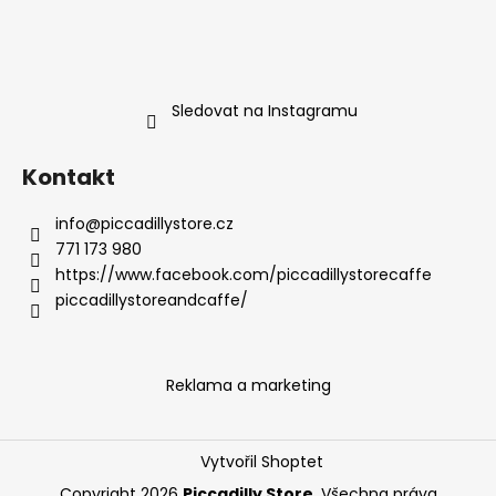
Sledovat na Instagramu
Kontakt
info
@
piccadillystore.cz
771 173 980
https://www.facebook.com/piccadillystorecaffe
piccadillystoreandcaffe/
Reklama a marketing
Vytvořil Shoptet
Copyright 2026
Piccadilly Store
. Všechna práva