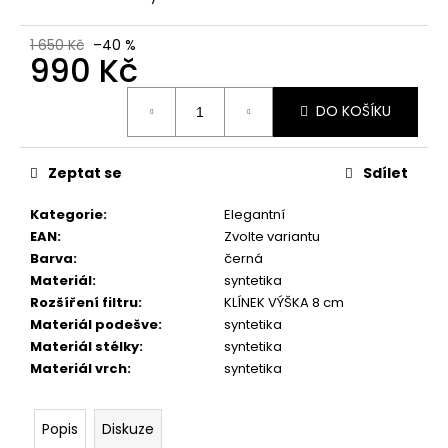
č
u
j
1 650 Kč
–40 %
990 Kč
e
m
Měrná
e
DO KOŠÍKU
cena:
PICCADILLY
Zeptat se
Sdílet
DÁMSKÉ
PANTOFLE
Kategorie
:
Elegantní
274061-
EAN
:
Zvolte variantu
2
BÍLÉ
Barva
:
černá
Materiál
:
syntetika
894
Kč
Rozšíření filtru
:
KLÍNEK VÝŠKA 8 cm
Původně:
Materiál podešve
:
syntetika
1
Materiál stélky
:
syntetika
490
Kč
Materiál vrch
:
syntetika
Popis
Diskuze