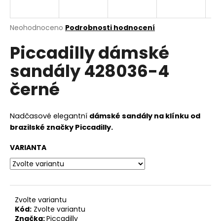
a
j
Průměrné
Neohodnoceno
Podrobnosti hodnocení
í
hodnocení
Piccadilly dámské
produktu
t
je
?
sandály 428036-4
0,0
z
černé
5
hvězdiček.
HLEDAT
Nadčasové elegantní
dámské sandály na klínku od
brazilské značky Piccadilly.
VARIANTA
D
o
p
o
r
Zvolte variantu
Kód:
Zvolte variantu
u
Značka:
Piccadilly