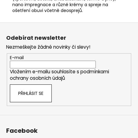
nano impregnace a různé krémy a spreje na
ošetření obuvi včetně deosprejů.
Z
á
Odebírat newsletter
p
Nezmeškejte žádné novinky či slevy!
a
t
E-mail
í
Vložením e-mailu souhlasíte s
podmínkami
ochrany osobních údajů
PŘIHLÁSIT SE
Facebook