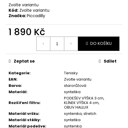
č
Zvolte variantu
u
Kód:
Zvolte variantu
j
Značka:
Piccadilly
e
m
1 890 Kč
e
Měrná
DO KOŠÍKU
cena:
PICCADILLY
FASCITE
DÁMSKÉ
Zeptat se
Sdílet
SANDÁLY
239038-
4
Kategorie
:
Tenisky
BÉŽOVÉ
EAN
:
Zvolte variantu
1
Barva
:
starorůžová
790
Materiál
:
syntetika
Kč
PODEŠEV VÝŠKA 3 cm,
Rozšíření filtru
:
KLÍNEK VÝŠKA 4 cm,
OBUV HALLUX
Materiál vršku
:
syntenika, stretch
Materiál stélky
:
syntetika
Materiál podešve
:
syntenika