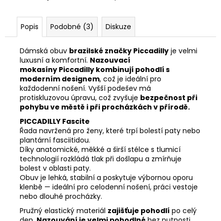
Popis
Podobné (3)
Diskuze
Dámská obuv
brazilské značky Piccadilly
je velmi
luxusní a komfortní.
Nazouvací
mokasíny Piccadilly kombinují pohodlí s
moderním designem
, což je ideální pro
každodenní nošení. Vyšší podešev má
protiskluzovou úpravu, což zvyšuje
bezpečnost při
pohybu ve městě i při procházkách v přírodě.
PICCADILLY Fascite
Řada navržená pro ženy, které trpí bolestí paty nebo
plantární fasciitidou.
Díky anatomické, měkké a širší stélce s tlumicí
technologií rozkládá tlak při došlapu a zmírňuje
bolest v oblasti paty.
Obuv je lehká, stabilní a poskytuje výbornou oporu
klenbě — ideální pro celodenní nošení, práci vestoje
nebo dlouhé procházky.
Pružný elastický materiál
zajišťuje pohodlí
po celý
den.
Nazouvání je velmi pohodlné
bez nutnosti