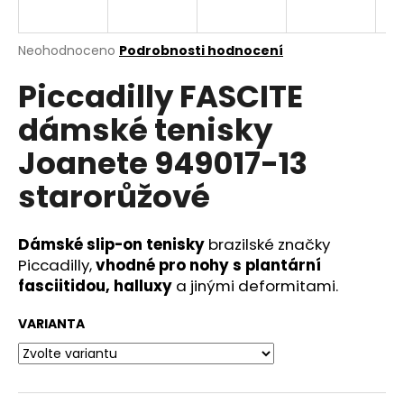
a
j
Průměrné
Neohodnoceno
Podrobnosti hodnocení
í
hodnocení
Piccadilly FASCITE
produktu
t
je
?
dámské tenisky
0,0
z
Joanete 949017-13
5
hvězdiček.
starorůžové
HLEDAT
Dámské slip-on tenisky
brazilské značky
Piccadilly,
vhodné pro nohy s plantární
fasciitidou, halluxy
a jinými deformitami.
D
o
VARIANTA
p
o
r
u