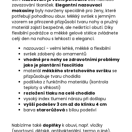
zavazování tkaniček.
Elegantní nazouvací
mokasíny
byly navrženy speciálně pro ženy, které
potřebují pohodlnou obuv. Měkký svršek s jemným
vzorem se přirozeně přizpůsobí tvaru nohy a pružný
materiál zajistí bezpečné, ale neškrtící obutí. Díky
flexibilní podrážce a měkké gelové stélce zvládnete
celý den na nohou s lehkostí a elegancí.
nazouvací - velmi lehké, měkké a flexibilní
svršek zdobený do ornamentů
vhodné pro nohy se zdravotními problémy
jako je plantární fasciitida
materiál
měkkého stretchového svršku
se
přizpůsobuje tvaru chodidla
podšívka z funkčního materiálu (kontrola
teploty a vlhkosti)
rozložení tlaku na celé chodidlo
vysoký index tlumení nárazu při došlapu
vyšší podešev 3 cm až do klínku 4 cm
barva
starorůžová
s bílou podešví
Nabízíme také
doplňky
k obuvi, např. vložky
(sportovní, dětské, antibakteriální, termo a jiné),