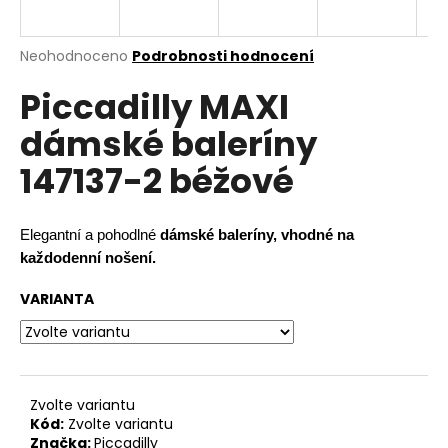
a
j
Průměrné
Neohodnoceno
Podrobnosti hodnocení
í
hodnocení
Piccadilly MAXI
produktu
t
je
?
dámské baleríny
0,0
z
147137-2 béžové
5
hvězdiček.
HLEDAT
Elegantní a pohodlné
dámské baleríny, vhodné na
každodenní nošení.
VARIANTA
D
o
p
o
r
Zvolte variantu
Kód:
Zvolte variantu
u
Značka:
Piccadilly