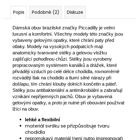
Popis
Podobné (2)
Diskuze
Dámská obuv brazilské značky Piccadilly je velmi
luxusní a komfortní. Všechny modely této značky jsou
vybaveny gelovými opatky, které chrání paty před
otlaky. Modely na vysokých podpatcích mají
anatomicky tvarované stélky a gelovou vložku
zajišťující pohodlnou chůzi. Stélky jsou vyrobeny
propracovaným systémem kanálků a drážek, které
přivádějí vzduch po celé délce chodidla, rovnoměrně
rozvádějí tlak na chodidlo a tlumí silné nárazy při
došlapu, tím chrání klouby dolních končetin a páteř.
Stélky jsou antibakteriální a antimikrobiální a zabraňují
vznikání nepříjemných pachů. Obuv je vybavená
gelovými opatky, a proto je nutné při obouvání používat
lžíci na obuv.
lehké a flexibilní
materiál svršku se přizpůsobuje tvaru
chodidla
nepromokavý materiál (není nutno impregnovat)