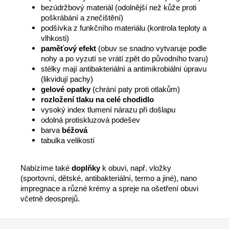
bezúdržbový materiál (odolnější než kůže proti
poškrábání a znečištění)
podšívka z funkčního materiálu (kontrola teploty a
vlhkosti)
paměťový efekt
(obuv se snadno vytvaruje podle
nohy a po vyzutí se vrátí zpět do původního tvaru)
stélky mají antibakteriální a antimikrobiální úpravu
(likvidují pachy)
gelové opatky
(chrání paty proti otlakům)
rozložení tlaku na celé chodidlo
vysoký index tlumení nárazu při došlapu
odolná protiskluzová podešev
barva
béžová
tabulka velikostí
Nabízíme také
doplňky
k obuvi, např. vložky
(sportovní, dětské, antibakteriální, termo a jiné), nano
impregnace a různé krémy a spreje na ošetření obuvi
včetně deosprejů.
Z