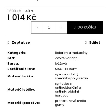
č
u
j
1 690 Kč
–40 %
1 014 Kč
e
m
Měrná
e
DO KOŠÍKU
cena:
PICCADILLY
Zeptat se
Sdílet
DÁMSKÉ
BALERÍNY
Kategorie
:
Baleríny a mokasíny
109018-
EAN
:
Zvolte variantu
2
ČERNÉ
Barva
:
béžová
Rozšíření filtru
:
MAXI THERAPY
605
Kč
vysoce odolný
Materiál vršku
:
speciální polyuretan
syntetika s
antibakteriální a
Materiál stélky
:
antimikrobiální
úpravou
protiskluzová směs
Materiál podešve
:
gumy